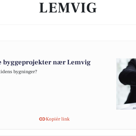
LEMVIG
ve byggeprojekter nær Lemvig
mtidens bygninger?
Kopiér link