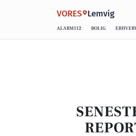
VORES
Lemvig
ALARM112
BOLIG
ERHVER
SENEST
REPOR