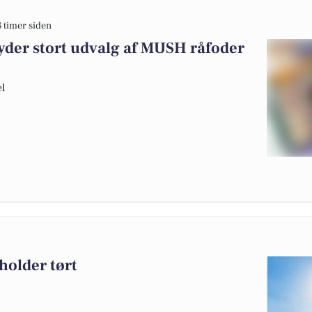
8 timer siden
yder stort udvalg af MUSH råfoder
el
holder tørt