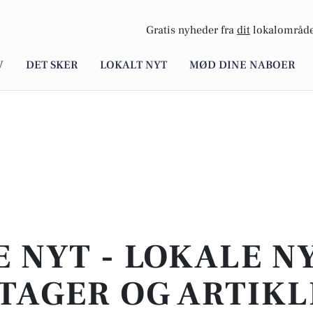
Gratis nyheder fra
dit
lokalområde
V
DET SKER
LOKALT NYT
MØD DINE NABOER
E NYT - LOKALE N
TAGER OG ARTIKL