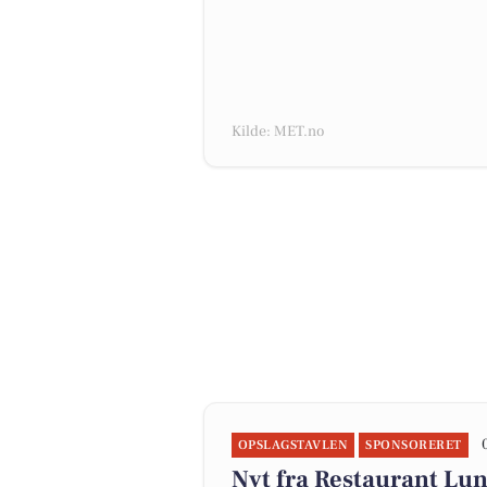
Kilde: MET.no
OPSLAGSTAVLEN
SPONSORERET
Nyt fra Restaurant Lu