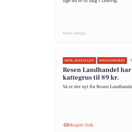
lige nu er til salg i Lemvig.
Kilde: Boliga
OPSLAGSTAVLEN
SPONSORERET
Resen Landhandel har 
kattegrus til 89 kr.
Så er der nyt fra Resen Landhand
Kopiér link