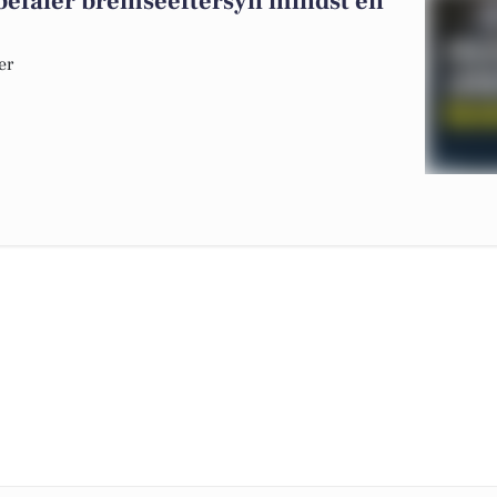
efaler bremseeftersyn mindst én
er