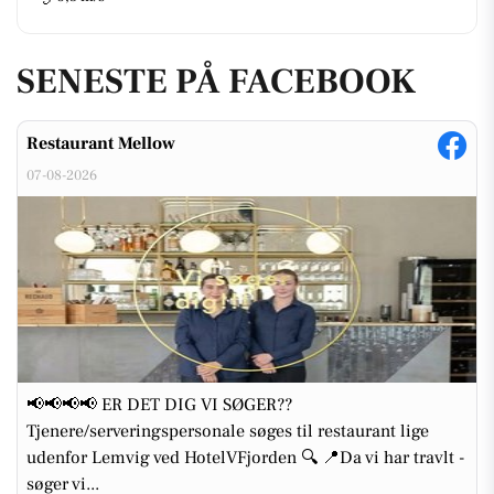
SENESTE PÅ FACEBOOK
Restaurant Mellow
07-08-2026
📢📢📢📢 ER DET DIG VI SØGER??
Tjenere/serveringspersonale søges til restaurant lige
udenfor Lemvig ved HotelVFjorden 🔍 📍Da vi har travlt -
søger vi...