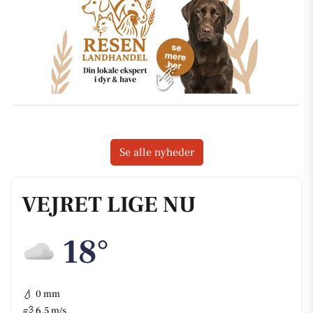
Se alle nyheder
VEJRET LIGE NU
18°
💧
0 mm
💨
6,5 m/s