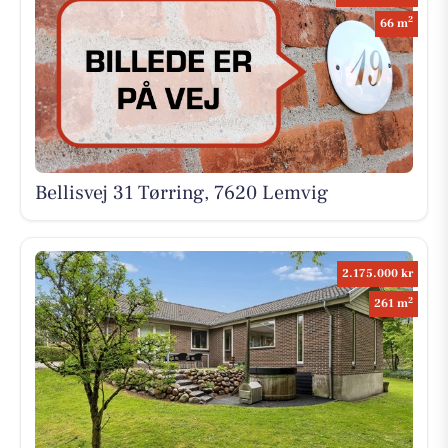
2
66 m
Bellisvej 31 Tørring, 7620 Lemvig
2.175.000 kr
2
261 m