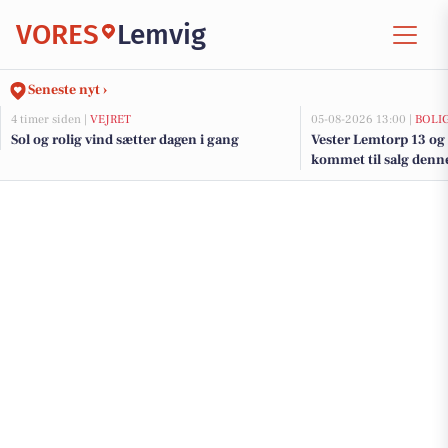
VORES
Lemvig
Seneste nyt ›
4 timer siden |
VEJRET
05-08-2026 13:00 |
BOLI
Sol og rolig vind sætter dagen i gang
Vester Lemtorp 13 og 
kommet til salg denne
boligerne her.