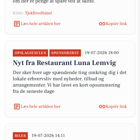
om der er penge at spare ved at skifte.
Kilde:
TjekBredbånd
Læs hele artiklen her
Kopiér link
19-07-2026 18:00
OPSLAGSTAVLEN
SPONSORERET
Nyt fra Restaurant Luna Lemvig
Der sker hver uge spændende ting omkring dig i det
lokale erhvervsliv med nyheder, tilbud og
arrangementer. Vi har lavet en kort opsummering
fra de seneste dage
Læs hele artiklen her
Kopiér link
19-07-2026 14:11
BILER