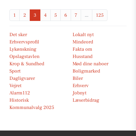
1
2
3
4
5
6
7
...
125
Det sker
Lokalt nyt
Erhvervsprofil
Mindeord
Lykønskning
Fakta om
Opslagstavlen
Husstand
Krop & Sundhed
Mød dine naboer
Sport
Boligmarked
Dagligvarer
Biler
Vejret
Erhverv
Alarm112
Jobnyt
Historisk
Læserbidrag
Kommunalvalg 2025