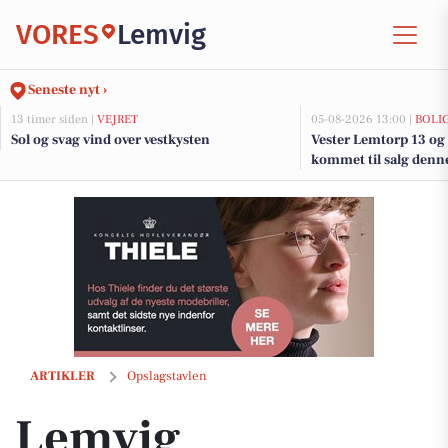
VORES
Lemvig
Seneste nyt ›
13 timer siden |
VEJRET
05-08-2026 13:00 |
BOLI
Sol og svag vind over vestkysten
Vester Lemtorp 13 og 
kommet til salg denne
boligerne her.
Lemvig Autocenter anbefaler olieservice, hvis du er i tvivl
ARTIKLER
Opslagstavlen
Lemvig