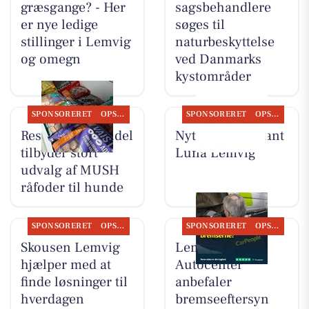
græsgange? - Her
sagsbehandlere
er nye ledige
søges til
stillinger i Lemvig
naturbeskyttelse
og omegn
ved Danmarks
kystområder
SPONSORERET
OPSLAGSTAVLEN
SPONSORERET
OPSLAGSTAVLEN
Resen Landhandel
Nyt fra Restaurant
tilbyder stort
Luna Lemvig
udvalg af MUSH
råfoder til hunde
SPONSORERET
OPSLAGSTAVLEN
SPONSORERET
OPSLAGSTAVLEN
Skousen Lemvig
Lemvig
hjælper med at
Autocenter
finde løsninger til
anbefaler
hverdagen
bremseeftersyn