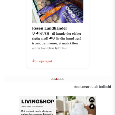
Resen Landhandel
🐶🥩 MUSH – til hunde der elsker
rigtig mad! 🥩🐶 Er din hund også
typen, der mener, at madskålen
aldrig kan blive fyldt hur...
Åbn opslaget
Annoncørbetalt indhold