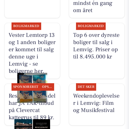
mindst én gang
om året
BOLIGMARKED
BOLIGMARKED
Vester Lemtorp 13
Top 6 over dyreste
og 1 anden boliger
boliger til salg i
er kommet til salg
Lemvig. Priser op
denne uge i
til 8.495.000 kr
Lemvig - se
boligerne her.
SPONSORERET
OPSLAGSTAVLEN
DET SKER
Resen Landhandel
Weekendoplevelse
har JA TAK-tilbud
r i Lemvig: Film
på Clevercat
og Musikfestival
kattegrus til 89 kr.