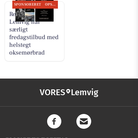
SPONSORERET
OPSLAGSTAVLEN
Restaurant Luna
Lemvig har
særligt
fredagstilbud med
helstegt
oksemørbrad
VORES
Lemvig