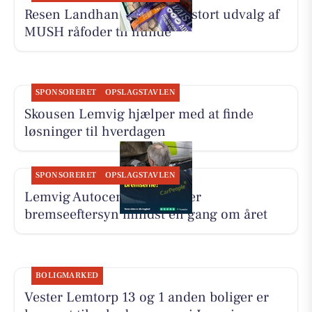
Resen Landhandel tilbyder stort udvalg af
MUSH råfoder til hunde
SPONSORERET
OPSLAGSTAVLEN
Skousen Lemvig hjælper med at finde
løsninger til hverdagen
SPONSORERET
OPSLAGSTAVLEN
Lemvig Autocenter anbefaler
bremseeftersyn mindst én gang om året
BOLIGMARKED
Vester Lemtorp 13 og 1 anden boliger er