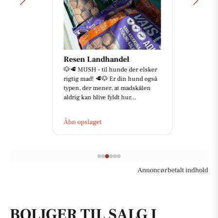
Resen Landhandel
🐶🥩 MUSH – til hunde der elsker
rigtig mad! 🥩🐶 Er din hund også
typen, der mener, at madskålen
aldrig kan blive fyldt hur...
Åbn opslaget
Annoncørbetalt indhold
BOLIGER TIL SALG I