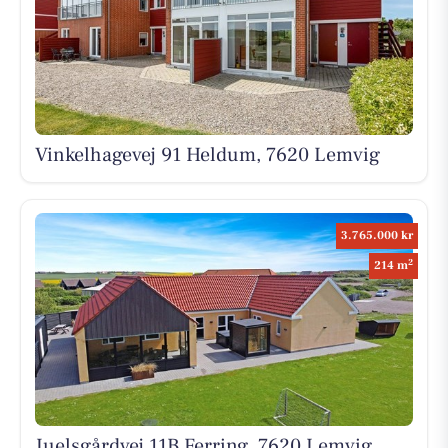
Vinkelhagevej 91 Heldum, 7620 Lemvig
3.765.000 kr
2
214 m
Juelsgårdvej 11B Ferring, 7620 Lemvig