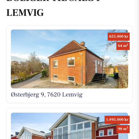
LEMVIG
625.000 kr
2
64 m
Østerbjerg 9, 7620 Lemvig
1.895.000 kr
2
98 m