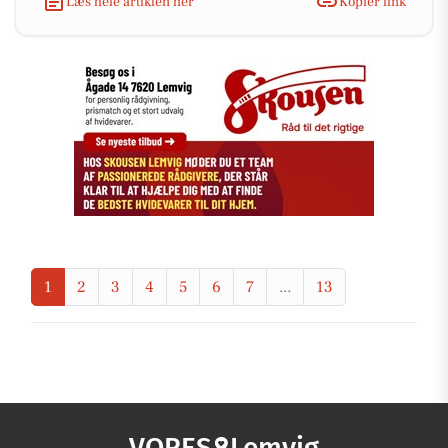
Læs hele artiklen her
Kopiér link
1
2
3
4
5
6
7
...
13
VORES
Lemvig