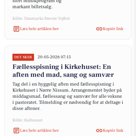
stort musikprogram og
markant billetsalg.
Kilde: Danmarks Største Vejfest
Læs hele artiklen her
Kopiér link
20-05-2026 07:15
DET SKER
Fællesspisning i Kirkehuset: En
aften med mad, sang og samvær
Tag del i en hyggelig aften med fællesspisning i
Kirkehuset i Nørre Nissum. Arrangementet byder på
middagsmad, fællessang og samvær for alle voksne
i pastoratet. Tilmelding er nødvendig for at deltage i
disse aftener.
Kilde: Kultunaut
Læs hele artiklen her
Kopiér link