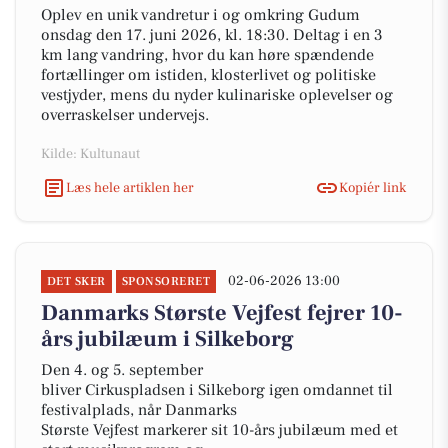
Oplev en unik vandretur i og omkring Gudum
onsdag den 17. juni 2026, kl. 18:30. Deltag i en 3
km lang vandring, hvor du kan høre spændende
fortællinger om istiden, klosterlivet og politiske
vestjyder, mens du nyder kulinariske oplevelser og
overraskelser undervejs.
Kilde: Kultunaut
Læs hele artiklen her
Kopiér link
02-06-2026 13:00
DET SKER
SPONSORERET
Danmarks Største Vejfest fejrer 10-
års jubilæum i Silkeborg
Den 4. og 5. september
bliver Cirkuspladsen i Silkeborg igen omdannet til
festivalplads, når Danmarks
Største Vejfest markerer sit 10-års jubilæum med et