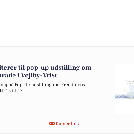
rer til pop-up udstilling om
åde i Vejlby-Vrist
aj på Pop-Up udstilling om Fremtidens
l. 15 til 17.
Kopiér link