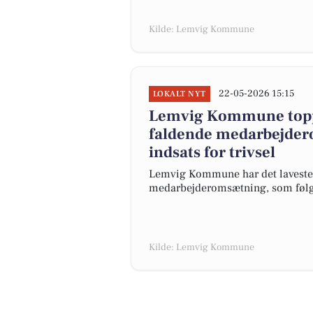
Kilde: Lemvig Kommune
22-05-2026 15:15
LOKALT NYT
Lemvig Kommune toppe
faldende medarbejder
indsats for trivsel
Lemvig Kommune har det laveste 
medarbejderomsætning, som følge a
Kilde: Lemvig Kommune