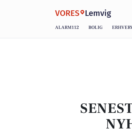
VORES
Lemvig
ALARM112
BOLIG
ERHVER
SENEST
NYH