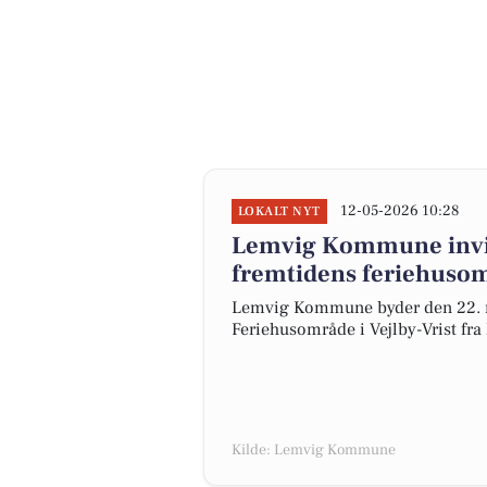
12-05-2026 10:28
LOKALT NYT
Lemvig Kommune invite
fremtidens feriehusomr
Lemvig Kommune byder den 22. m
Feriehusområde i Vejlby-Vrist fra k
Kilde: Lemvig Kommune