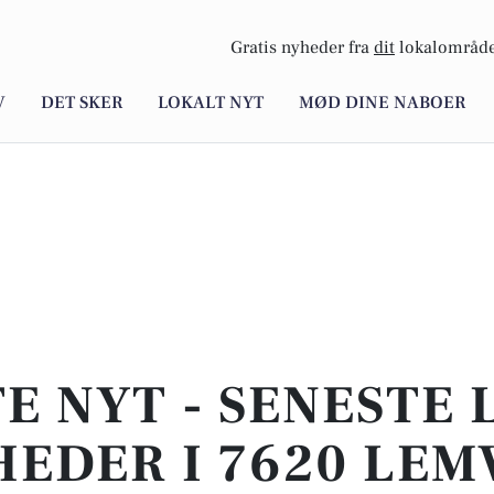
Gratis nyheder fra
dit
lokalområde
V
DET SKER
LOKALT NYT
MØD DINE NABOER
E NYT - SENESTE
EDER I 7620 LEM