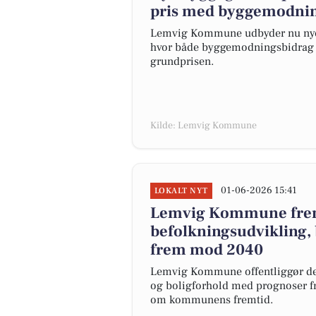
pris med byggemodning
Lemvig Kommune udbyder nu nye pa
hvor både byggemodningsbidrag og 
grundprisen.
Kilde: Lemvig Kommune
01-06-2026 15:41
LOKALT NYT
Lemvig Kommune frem
befolkningsudvikling, 
frem mod 2040
Lemvig Kommune offentliggør den
og boligforhold med prognoser fr
om kommunens fremtid.