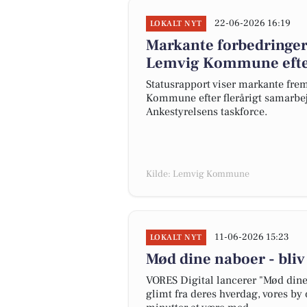
22-06-2026 16:19
LOKALT NYT
Markante forbedringe
Lemvig Kommune efter
Statusrapport viser markante fr
Kommune efter flerårigt samarbej
Ankestyrelsens taskforce.
Kilde: Lemvig Kommune
11-06-2026 15:23
LOKALT NYT
Mød dine naboer - bli
VORES Digital lancerer "Mød dine 
glimt fra deres hverdag, vores by 