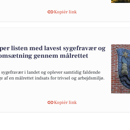
Kopiér link
r listen med lavest sygefravær og
omsætning gennem målrettet
sygefravær i landet og oplever samtidig faldende
f en målrettet indsats for trivsel og arbejdsmiljø.
Kopiér link