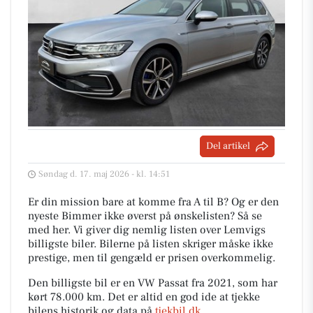
Del artikel
Søndag d. 17. maj 2026 - kl. 14:51
Er din mission bare at komme fra A til B? Og er den
nyeste Bimmer ikke øverst på ønskelisten? Så se
med her. Vi giver dig nemlig listen over Lemvigs
billigste biler. Bilerne på listen skriger måske ikke
prestige, men til gengæld er prisen overkommelig.
Den billigste bil er en VW Passat fra 2021, som har
kørt 78.000 km. Det er altid en god ide at tjekke
bilens historik og data på
tjekbil.dk