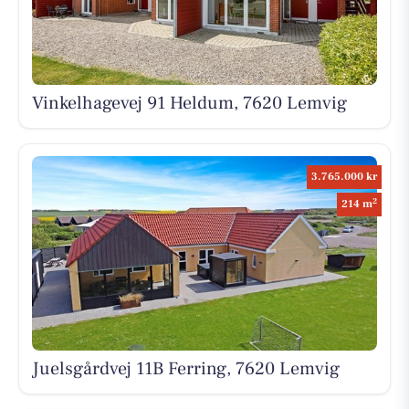
Vinkelhagevej 91 Heldum, 7620 Lemvig
3.765.000 kr
2
214 m
Juelsgårdvej 11B Ferring, 7620 Lemvig