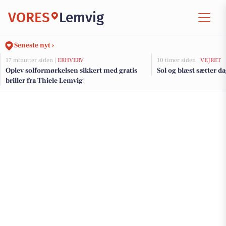
VORES
Lemvig
Seneste nyt ›
17 minutter siden |
ERHVERV
10 timer siden |
VEJRET
Oplev solformørkelsen sikkert med gratis
Sol og blæst sætter 
briller fra Thiele Lemvig