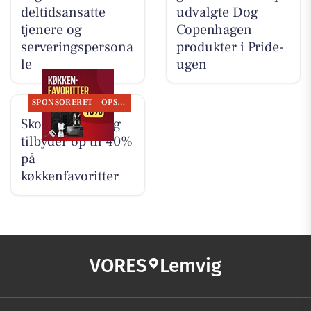
deltidsansatte
udvalgte Dog
tjenere og
Copenhagen
serveringspersona
produkter i Pride-
le
ugen
SPONSORERET
OPSLAGSTAVLEN
Skousen Lemvig
tilbyder op til 40%
på
køkkenfavoritter
VORES
Lemvig