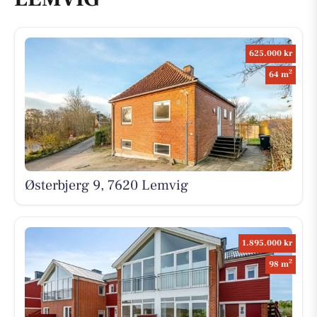
625.000 kr
2
64 m
Østerbjerg 9, 7620 Lemvig
1.895.000 kr
2
98 m