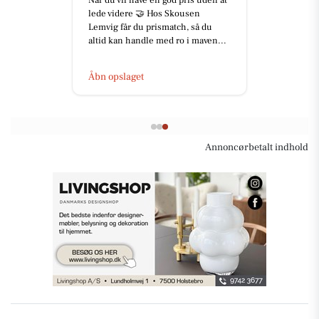
Når du vil have en god pris uden at
lede videre 🤝 Hos Skousen
Lemvig får du prismatch, så du
altid kan handle med ro i maven...
Åbn opslaget
Annoncørbetalt indhold