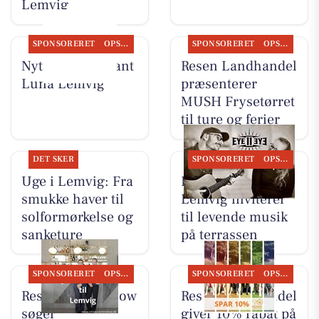
Lemvig
SPONSORERET
OPSLAGSTAVLEN
SPONSORERET
OPSLAGSTAVLEN
Nyt fra Restaurant
Resen Landhandel
Luna Lemvig
præsenterer
MUSH Frysetørret
til ture og ferier
DET SKER
SPONSORERET
OPSLAGSTAVLEN
Uge i Lemvig: Fra
Restaurant Luna
smukke haver til
Lemvig inviterer
solformørkelse og
til levende musik
sanketure
på terrassen
SPONSORERET
OPSLAGSTAVLEN
SPONSORERET
OPSLAGSTAVLEN
Restaurant Mellow
Resen Landhandel
søger
giver 10% rabat på