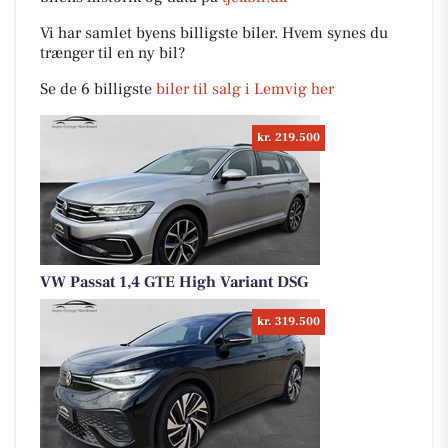
Vi har samlet byens billigste biler. Hvem synes du
trænger til en ny bil?
Se de 6 billigste
biler til salg i Lemvig her
kr. 219.500
VW Passat 1,4 GTE High Variant DSG
kr. 319.500