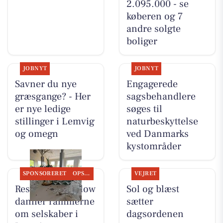
2.095.000 - se
køberen og 7
andre solgte
boliger
JOBNYT
JOBNYT
Savner du nye
Engagerede
græsgange? - Her
sagsbehandlere
er nye ledige
søges til
stillinger i Lemvig
naturbeskyttelse
og omegn
ved Danmarks
kystområder
SPONSORERET
OPSLAGSTAVLEN
VEJRET
Restaurant Mellow
Sol og blæst
danner rammerne
sætter
om selskaber i
dagsordenen