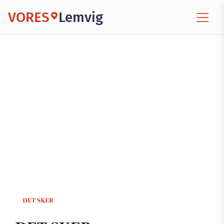
VORES
Lemvig
DET SKER