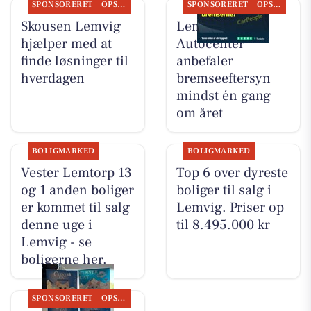
SPONSORERET
OPSLAGSTAVLEN
SPONSORERET
OPSLAGSTAVLEN
Skousen Lemvig
Lemvig
hjælper med at
Autocenter
finde løsninger til
anbefaler
hverdagen
bremseeftersyn
mindst én gang
om året
BOLIGMARKED
BOLIGMARKED
Vester Lemtorp 13
Top 6 over dyreste
og 1 anden boliger
boliger til salg i
er kommet til salg
Lemvig. Priser op
denne uge i
til 8.495.000 kr
Lemvig - se
boligerne her.
SPONSORERET
OPSLAGSTAVLEN