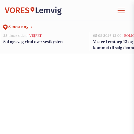
VORES
Lemvig
Seneste nyt ›
23 timer siden |
VEJRET
05-08-2026 13:00 |
BOLI
Sol og svag vind over vestkysten
Vester Lemtorp 13 og 
kommet til salg denne
boligerne her.