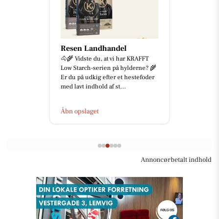
Resen Landhandel
🐴🌾 Vidste du, at vi har KRAFFT
Low Starch-serien på hylderne? 🌾
Er du på udkig efter et hestefoder
med lavt indhold af st...
Åbn opslaget
Annoncørbetalt indhold