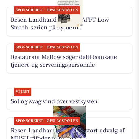
SPONSORERET
OPSLAGSTAVLEN
Resen Landhandel har KRAFFT Low
Starch-serien på hylderne
SPONSORERET
OPSLAGSTAVLEN
Restaurant Mellow søger deltidsansatte
tjenere og serveringspersonale
VEJRET
Sol og svag vind over vestkysten
SPONSORERET
OPSLAGSTAVLEN
Resen Landhandel tilbyder stort udvalg af
MUSH råfoder til hunde