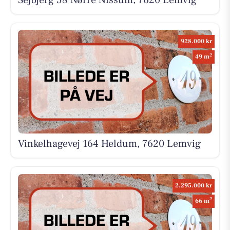
Sejbjerg 58 Nørre Nissum, 7620 Lemvig
928.000 kr
2
49 m
Vinkelhagevej 164 Heldum, 7620 Lemvig
2.295.000 kr
2
66 m