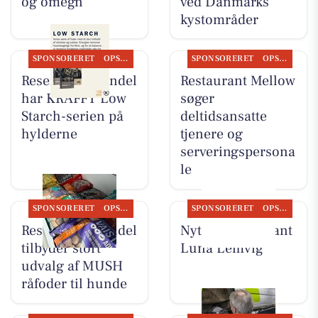
og omegn
ved Danmarks
kystområder
SPONSORERET
OPSLAGSTAVLEN
SPONSORERET
OPSLAGSTAVLEN
Resen Landhandel
Restaurant Mellow
har KRAFFT Low
søger
Starch-serien på
deltidsansatte
hylderne
tjenere og
serveringspersona
le
SPONSORERET
OPSLAGSTAVLEN
SPONSORERET
OPSLAGSTAVLEN
Resen Landhandel
Nyt fra Restaurant
tilbyder stort
Luna Lemvig
udvalg af MUSH
råfoder til hunde