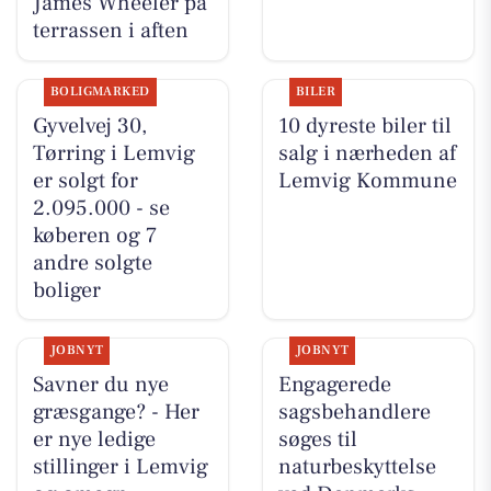
James Wheeler på
terrassen i aften
BOLIGMARKED
BILER
Gyvelvej 30,
10 dyreste biler til
Tørring i Lemvig
salg i nærheden af
er solgt for
Lemvig Kommune
2.095.000 - se
køberen og 7
andre solgte
boliger
JOBNYT
JOBNYT
Savner du nye
Engagerede
græsgange? - Her
sagsbehandlere
er nye ledige
søges til
stillinger i Lemvig
naturbeskyttelse