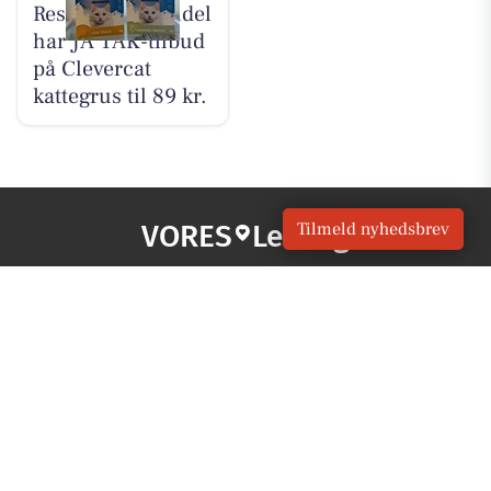
Resen Landhandel
har JA TAK-tilbud
på Clevercat
kattegrus til 89 kr.
Tilmeld nyhedsbrev
VORES
Lemvig
OM VORES DIGITAL
Om os