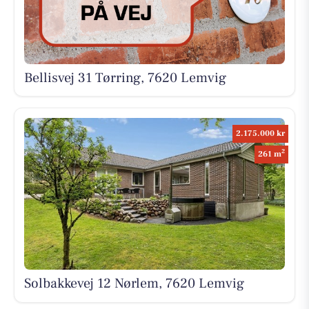
Bellisvej 31 Tørring, 7620 Lemvig
2.175.000 kr
2
261 m
Solbakkevej 12 Nørlem, 7620 Lemvig