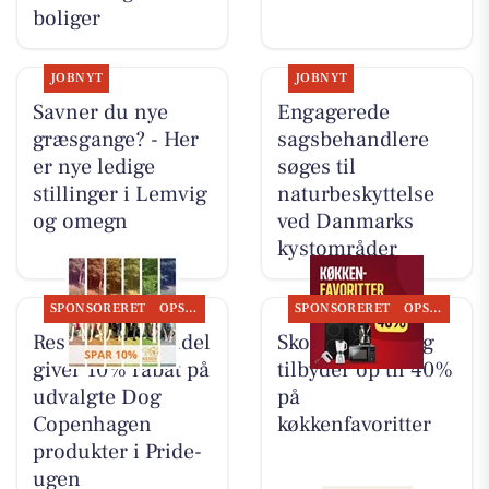
boliger
JOBNYT
JOBNYT
Savner du nye
Engagerede
græsgange? - Her
sagsbehandlere
er nye ledige
søges til
stillinger i Lemvig
naturbeskyttelse
og omegn
ved Danmarks
kystområder
SPONSORERET
OPSLAGSTAVLEN
SPONSORERET
OPSLAGSTAVLEN
Resen Landhandel
Skousen Lemvig
giver 10% rabat på
tilbyder op til 40%
udvalgte Dog
på
Copenhagen
køkkenfavoritter
produkter i Pride-
ugen