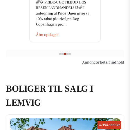
🌈🐶 PRIDE-UGE TILBUD HOS
RESEN LANDHANDEL! 🐶🌈 I
anledning af Pride Ugen giver vi
10% rabat på udvalgte Dog
Copenhagen pro...
Åbn opslaget
Annoncørbetalt indhold
BOLIGER TIL SALG I
LEMVIG
3.495.000 kr