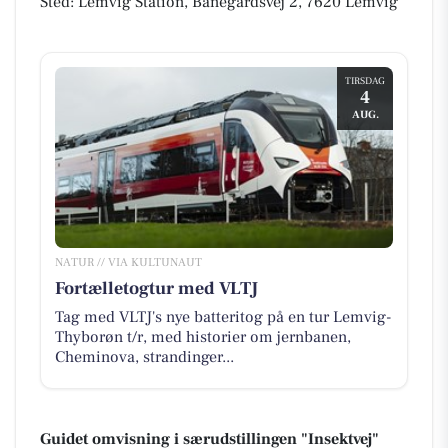
Sted: Lemvig Station, Banegårdsvej 2, 7620 Lemvig
TIRSDAG
4
AUG.
NATUR // VIA KULTUNAUT
Fortælletogtur med VLTJ
Tag med VLTJ's nye batteritog på en tur Lemvig-
Thyborøn t/r, med historier om jernbanen,
Cheminova, strandinger...
Guidet omvisning i særudstillingen "Insektvej"