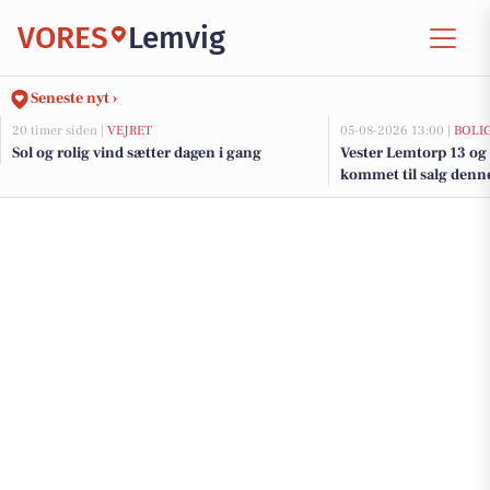
VORES
Lemvig
Seneste nyt ›
20 timer siden |
VEJRET
05-08-2026 13:00 |
BOLI
Sol og rolig vind sætter dagen i gang
Vester Lemtorp 13 og 
kommet til salg denne
boligerne her.