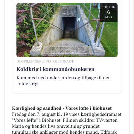
TORSDAG
6
AUG.
UDSTILLINGER // VIA KULTUNAUT
Koldkrig i kommandobunkeren
Kom med ned under jorden og tilbage til den
kolde krig
Kærlighed og sandhed - Vores løfte i Biohuset
Fredag den 7. august kl. 19 vises kærlighedsdramaet
"Vores løfte" i Biohuset. Filmen skildrer TV-værten
Maria og hendes livs omvæltning grundet
tumultariske anklager mod hendes mand. Udforsk