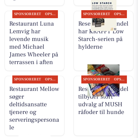
SPONSORERET
OPSLAGSTAVLEN
SPONSORERET
OPSLAGSTAVLEN
Restaurant Luna
Resen Landhandel
Lemvig har
har KRAFFT Low
levende musik
Starch-serien på
med Michael
hylderne
James Wheeler på
terrassen i aften
SPONSORERET
OPSLAGSTAVLEN
SPONSORERET
OPSLAGSTAVLEN
Restaurant Mellow
Resen Landhandel
søger
tilbyder stort
deltidsansatte
udvalg af MUSH
tjenere og
råfoder til hunde
serveringspersona
le