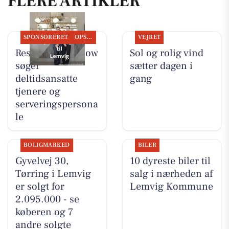
FLERE ARTIKLER
SPONSORERET
OPSLAGSTAVLEN
VEJRET
Restaurant Mellow
Sol og rolig vind
søger
sætter dagen i
deltidsansatte
gang
tjenere og
serveringspersona
le
BOLIGMARKED
BILER
Gyvelvej 30,
10 dyreste biler til
Tørring i Lemvig
salg i nærheden af
er solgt for
Lemvig Kommune
2.095.000 - se
køberen og 7
andre solgte