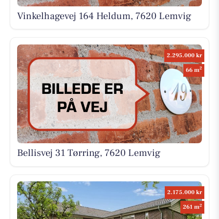
Vinkelhagevej 164 Heldum, 7620 Lemvig
2.295.000 kr
2
66 m
Bellisvej 31 Tørring, 7620 Lemvig
2.175.000 kr
2
261 m