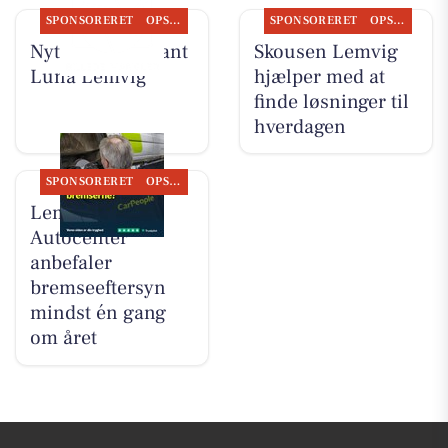
SPONSORERET
OPSLAGSTAVLEN
SPONSORERET
OPSLAGSTAVLEN
Nyt fra Restaurant
Skousen Lemvig
Luna Lemvig
hjælper med at
finde løsninger til
hverdagen
SPONSORERET
OPSLAGSTAVLEN
Lemvig
Autocenter
anbefaler
bremseeftersyn
mindst én gang
om året