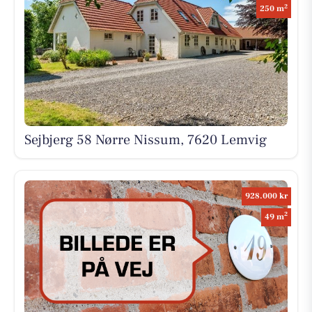
2
250 m
Sejbjerg 58 Nørre Nissum, 7620 Lemvig
928.000 kr
2
49 m