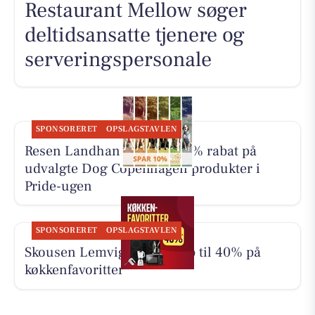
Restaurant Mellow søger
deltidsansatte tjenere og
serveringspersonale
SPONSORERET
OPSLAGSTAVLEN
Resen Landhandel giver 10% rabat på
udvalgte Dog Copenhagen produkter i
Pride-ugen
SPONSORERET
OPSLAGSTAVLEN
Skousen Lemvig tilbyder op til 40% på
køkkenfavoritter