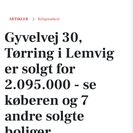
Gyvelvej 30, Tørring i Lemvig er solgt for 2.095.000 - se køberen og 7
ARTIKLER
Boligmarked
Gyvelvej 30,
Tørring i Lemvig
er solgt for
2.095.000 - se
køberen og 7
andre solgte
boliger