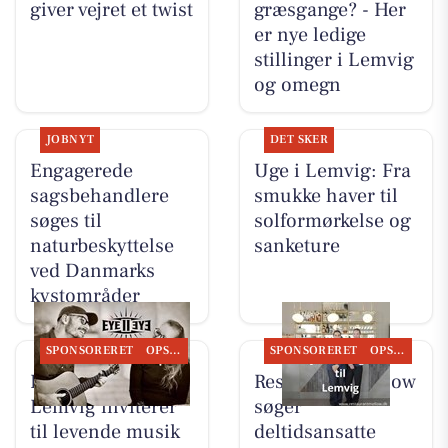
giver vejret et twist
græsgange? - Her
er nye ledige
stillinger i Lemvig
og omegn
JOBNYT
DET SKER
Engagerede
Uge i Lemvig: Fra
sagsbehandlere
smukke haver til
søges til
solformørkelse og
naturbeskyttelse
sanketure
ved Danmarks
kystområder
SPONSORERET
OPSLAGSTAVLEN
SPONSORERET
OPSLAGSTAVLEN
Restaurant Luna
Restaurant Mellow
Lemvig inviterer
søger
til levende musik
deltidsansatte