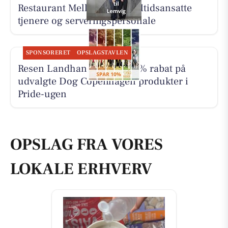
Restaurant Mellow søger deltidsansatte
tjenere og serveringspersonale
SPONSORERET
OPSLAGSTAVLEN
Resen Landhandel giver 10% rabat på
udvalgte Dog Copenhagen produkter i
Pride-ugen
OPSLAG FRA VORES
LOKALE ERHVERV