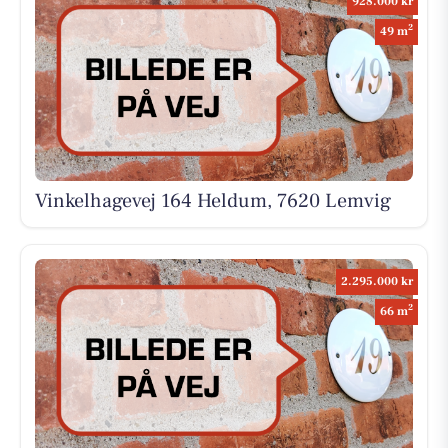
928.000 kr
2
49 m
Vinkelhagevej 164 Heldum, 7620 Lemvig
2.295.000 kr
2
66 m