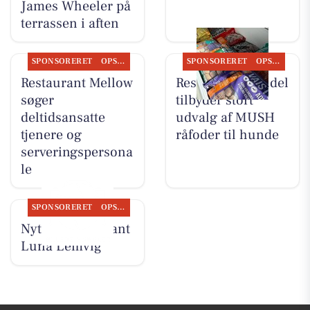
James Wheeler på
terrassen i aften
SPONSORERET
OPSLAGSTAVLEN
SPONSORERET
OPSLAGSTAVLEN
Restaurant Mellow
Resen Landhandel
søger
tilbyder stort
deltidsansatte
udvalg af MUSH
tjenere og
råfoder til hunde
serveringspersona
le
SPONSORERET
OPSLAGSTAVLEN
Nyt fra Restaurant
Luna Lemvig