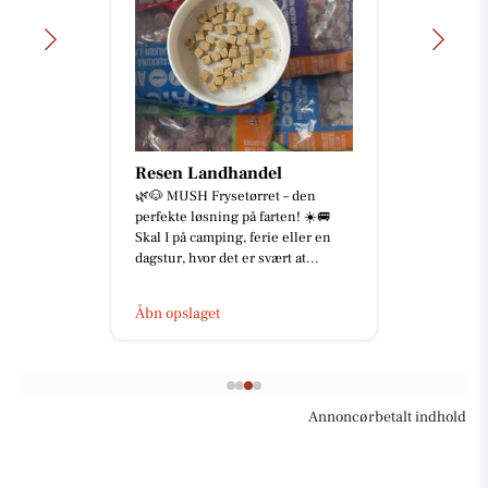
Resen Landhandel
🌿🐶 MUSH Frysetørret – den
perfekte løsning på farten! ☀️🚐
Skal I på camping, ferie eller en
dagstur, hvor det er svært at...
Åbn opslaget
Annoncørbetalt indhold