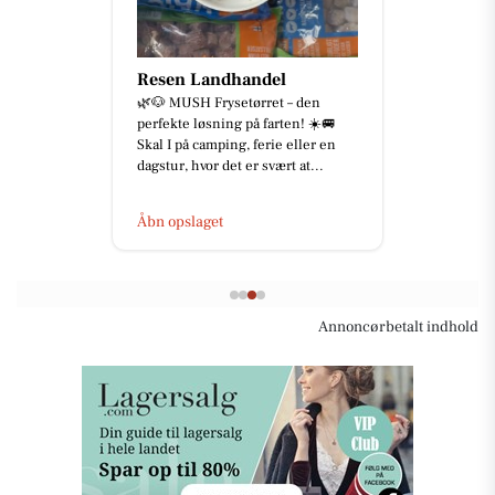
Resen Landhandel
🌿🐶 MUSH Frysetørret – den
perfekte løsning på farten! ☀️🚐
Skal I på camping, ferie eller en
dagstur, hvor det er svært at...
Åbn opslaget
Annoncørbetalt indhold