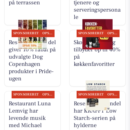
på terrassen
tjenere og
serveringspersona
le
SPONSORERET
OPSLAGSTAVLEN
SPONSORERET
OPSLAGSTAVLEN
Resen Landhandel
Skousen Lemvig
giver 10% rabat på
tilbyder op til 40%
udvalgte Dog
på
Copenhagen
køkkenfavoritter
produkter i Pride-
ugen
SPONSORERET
OPSLAGSTAVLEN
SPONSORERET
OPSLAGSTAVLEN
Restaurant Luna
Resen Landhandel
Lemvig har
har KRAFFT Low
levende musik
Starch-serien på
med Michael
hylderne