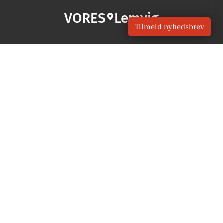
VORES
Lemvig
Tilmeld nyhedsbrev
OM VORES DIGITAL
Om os
For annoncører
Vilkår og Privatlivspolitik
Kontakt VORES Digital
Administrer samtykke
GENVEJE