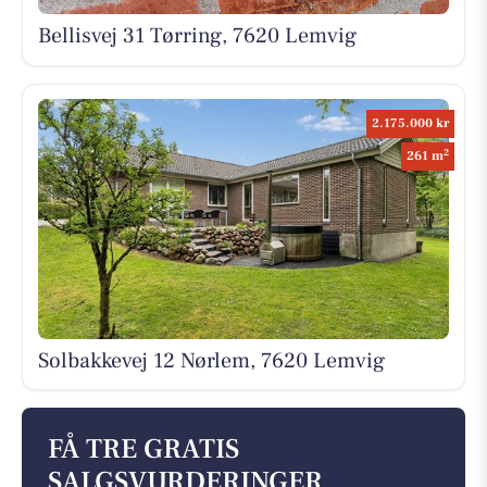
Bellisvej 31 Tørring, 7620 Lemvig
2.175.000 kr
2
261 m
Solbakkevej 12 Nørlem, 7620 Lemvig
FÅ TRE GRATIS
SALGSVURDERINGER