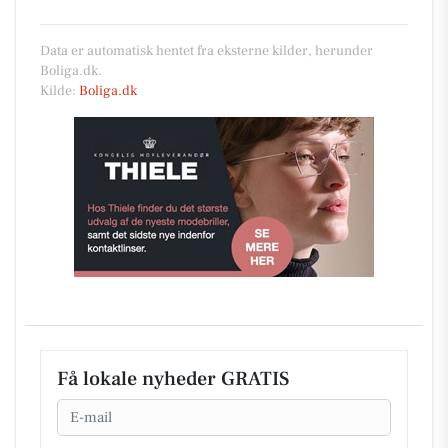
Data er automatisk hentet fra eksterne kilder, herunder
Boliga.dk.
Kilde:
Boliga.dk
Få lokale nyheder GRATIS
Email