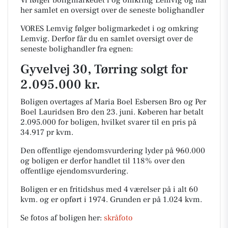
Vi følger boligmarkedet i og omkring Lemvig og har
her samlet en oversigt over de seneste bolighandler
VORES Lemvig følger boligmarkedet i og omkring
Lemvig. Derfor får du en samlet oversigt over de
seneste bolighandler fra egnen:
Gyvelvej 30, Tørring solgt for
2.095.000 kr.
Boligen overtages af Maria Boel Esbersen Bro og Per
Boel Lauridsen Bro den 23. juni.
Køberen har betalt
2.095.000 for boligen, hvilket svarer til en pris på
34.917 pr kvm.
Den offentlige ejendomsvurdering lyder på 960.000
og boligen er derfor handlet til 118% over den
offentlige ejendomsvurdering.
Boligen er en fritidshus med 4 værelser på i alt 60
kvm. og er opført i 1974.
Grunden er på 1.024 kvm.
Se fotos af boligen her:
skråfoto