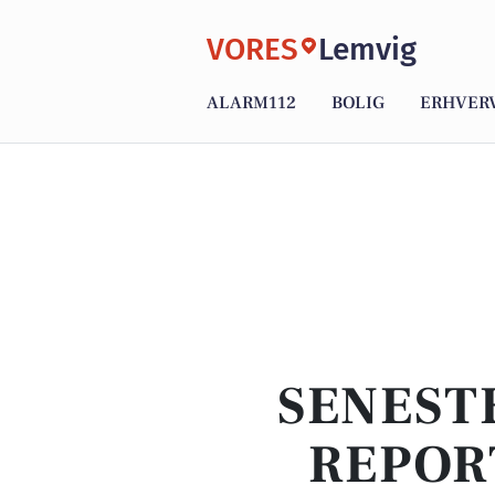
VORES
Lemvig
ALARM112
BOLIG
ERHVER
SENEST
REPOR