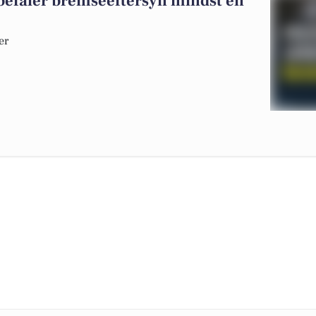
efaler bremseeftersyn mindst én
er