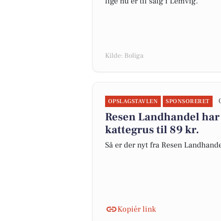
lige nu er til salg i Lemvig.
Kilde: Boliga
OPSLAGSTAVLEN
SPONSORERET
Resen Landhandel har 
kattegrus til 89 kr.
Så er der nyt fra Resen Landhand
Kopiér link