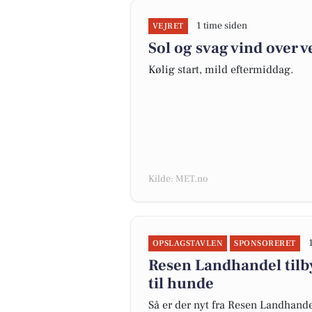
1 time siden
VEJRET
Sol og svag vind over 
Kølig start, mild eftermiddag.
Kilde: MET.no
OPSLAGSTAVLEN
SPONSORERET
Resen Landhandel tilb
til hunde
Så er der nyt fra Resen Landhand