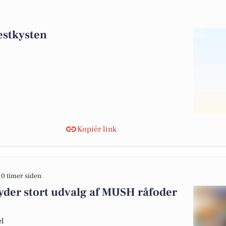
vestkysten
Kopiér link
10 timer siden
yder stort udvalg af MUSH råfoder
el