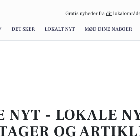
Gratis nyheder fra
dit
lokalområde
V
DET SKER
LOKALT NYT
MØD DINE NABOER
E NYT - LOKALE N
TAGER OG ARTIKL