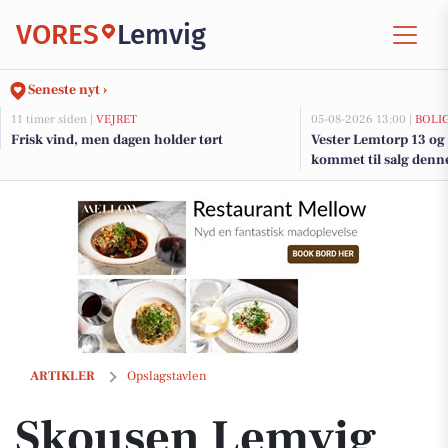
VORES
Lemvig
Seneste nyt ›
11 timer siden |
VEJRET
05-08-2026 13:00 |
BOLI
Frisk vind, men dagen holder tørt
Vester Lemtorp 13 og 
kommet til salg denne
boligerne her.
Skousen Lemvig leverer og monterer og tager det gamle med retur
ARTIKLER
Opslagstavlen
Skousen Lemvig