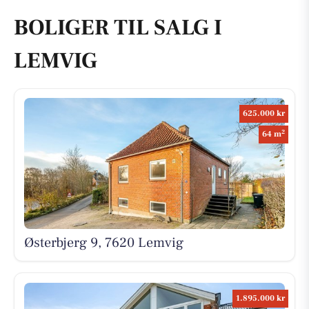
BOLIGER TIL SALG I
LEMVIG
625.000 kr
2
64 m
Østerbjerg 9, 7620 Lemvig
1.895.000 kr