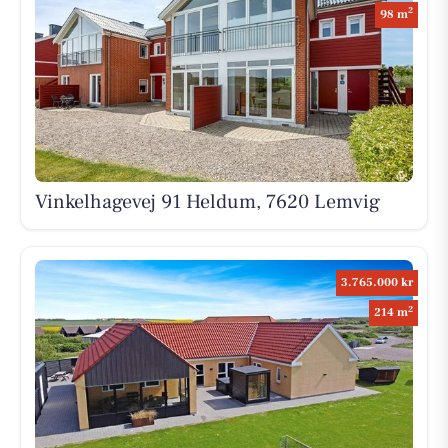
2
98 m
Vinkelhagevej 91 Heldum, 7620 Lemvig
3.765.000 kr
2
214 m