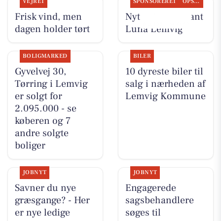
VEJRET
SPONSORERET
OPSLAGSTAVLEN
Frisk vind, men
Nyt fra Restaurant
dagen holder tørt
Luna Lemvig
BOLIGMARKED
BILER
Gyvelvej 30,
10 dyreste biler til
Tørring i Lemvig
salg i nærheden af
er solgt for
Lemvig Kommune
2.095.000 - se
køberen og 7
andre solgte
boliger
JOBNYT
JOBNYT
Savner du nye
Engagerede
græsgange? - Her
sagsbehandlere
er nye ledige
søges til