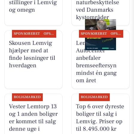
stillinger i Lemvig
naturbeskyttelse
og omegn
ved Danmarks
kystområder
SPONSORERET
OPSLAGSTAVLEN
SPONSORERET
OPSLAGSTAVLEN
Skousen Lemvig
Lemvig
hjælper med at
Autocenter
finde løsninger til
anbefaler
hverdagen
bremseeftersyn
mindst én gang
om året
BOLIGMARKED
BOLIGMARKED
Vester Lemtorp 13
Top 6 over dyreste
og 1 anden boliger
boliger til salg i
er kommet til salg
Lemvig. Priser op
denne uge i
til 8.495.000 kr