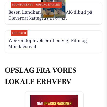
SPONSORERET
OPSLAGSTAVLEN
Resen Landhandel har JA TAK-tilbud på
Clevercat kattegrus til 89 kr.
DET SKER
Weekendoplevelser i Lemvig: Film og
Musikfestival
OPSLAG FRA VORES
LOKALE ERHVERV