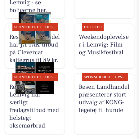
Lemvig - se
boligerne her.
SPONSORERET
OPSLAGSTAVLEN
DET SKER
Resen Landhandel
Weekendoplevelse
har JA TAK-tilbud
r i Lemvig: Film
på Clevercat
og Musikfestival
kattegrus til 89 kr.
SPONSORERET
OPSLAGSTAVLEN
SPONSORERET
OPSLAGSTAVLEN
Restaurant Luna
Resen Landhandel
Lemvig har
præsenterer stort
særligt
udvalg af KONG-
fredagstilbud med
legetøj til hunde
helstegt
oksemørbrad