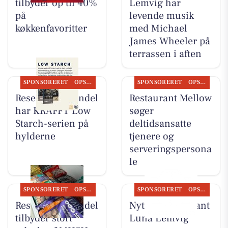
tilbyder op til 40%
Lemvig har
på
levende musik
køkkenfavoritter
med Michael
James Wheeler på
terrassen i aften
SPONSORERET
OPSLAGSTAVLEN
SPONSORERET
OPSLAGSTAVLEN
Resen Landhandel
Restaurant Mellow
har KRAFFT Low
søger
Starch-serien på
deltidsansatte
hylderne
tjenere og
serveringspersona
le
SPONSORERET
OPSLAGSTAVLEN
SPONSORERET
OPSLAGSTAVLEN
Resen Landhandel
Nyt fra Restaurant
tilbyder stort
Luna Lemvig