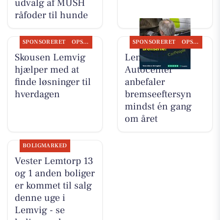
udvalg af MUSH
råfoder til hunde
SPONSORERET
OPSLAGSTAVLEN
SPONSORERET
OPSLAGSTAVLEN
Skousen Lemvig
Lemvig
hjælper med at
Autocenter
finde løsninger til
anbefaler
hverdagen
bremseeftersyn
mindst én gang
om året
BOLIGMARKED
Vester Lemtorp 13
og 1 anden boliger
er kommet til salg
denne uge i
Lemvig - se