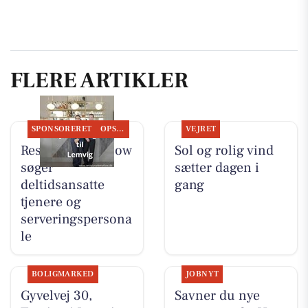
FLERE ARTIKLER
SPONSORERET
OPSLAGSTAVLEN
VEJRET
Restaurant Mellow
Sol og rolig vind
søger
sætter dagen i
deltidsansatte
gang
tjenere og
serveringspersona
le
BOLIGMARKED
JOBNYT
Gyvelvej 30,
Savner du nye