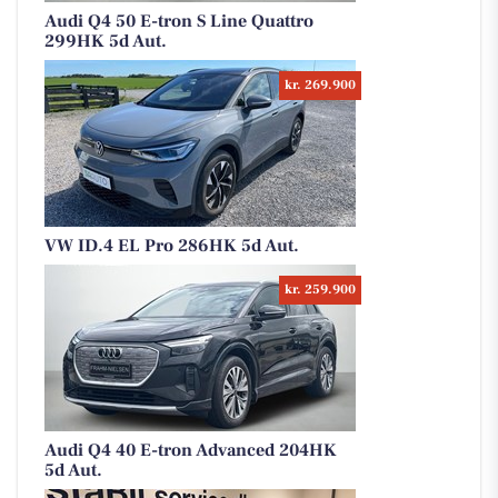
Audi Q4 50 E-tron S Line Quattro
299HK 5d Aut.
kr. 269.900
VW ID.4 EL Pro 286HK 5d Aut.
kr. 259.900
Audi Q4 40 E-tron Advanced 204HK
5d Aut.