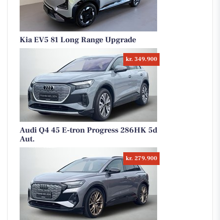
Kia EV5 81 Long Range Upgrade
kr. 349.900
Audi Q4 45 E-tron Progress 286HK 5d
Aut.
kr. 279.900