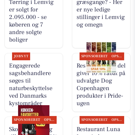
Tørring i Lemvig
græsgange? - Her
er solgt for
er nye ledige
2.095.000 - se
stillinger i Lemvig
køberen og 7
og omegn
andre solgte
boliger
JOBNYT
SPONSORERET
OPSLAGSTAVLEN
Engagerede
Resen Landhandel
sagsbehandlere
giver 10% rabat på
søges til
udvalgte Dog
naturbeskyttelse
Copenhagen
ved Danmarks
produkter i Pride-
kystområder
ugen
SPONSORERET
OPSLAGSTAVLEN
SPONSORERET
OPSLAGSTAVLEN
Skousen Lemvig
Restaurant Luna