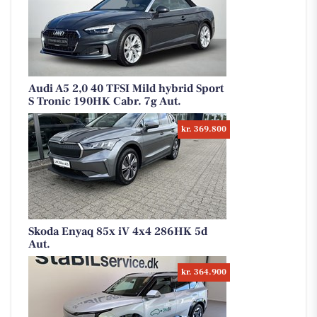
Audi A5 2,0 40 TFSI Mild hybrid Sport
S Tronic 190HK Cabr. 7g Aut.
kr. 369.800
Skoda Enyaq 85x iV 4x4 286HK 5d
Aut.
kr. 364.900