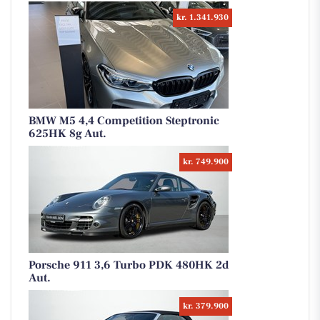
kr. 1.341.930
BMW M5 4,4 Competition Steptronic
625HK 8g Aut.
kr. 749.900
Porsche 911 3,6 Turbo PDK 480HK 2d
Aut.
kr. 379.900