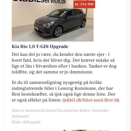
kr. 254.900
Kia Rio 1,0 T-GDi Upgrade
Det kan det jo være, du kender den næste ejer - i
hvert fald, hvis det bliver dig. Det kræver måske så
lige et lån i friværdien eller i banken. Tanker er dog
toldfrie, og det samme er jo drømmene.
Er du til sammenligning nysgerrig på hvilke
indregistrerede biler i Lemvig Kommune, der har
flest hestekræfter, så tjek også lige denne liste. Der
er også elbiler på listen:
tjekbil.dk/biler-med-flest-hk
Data er automatisk hentet fra eksterne kilder, herunder
Bilhandel.
Kilde: Bilhandel