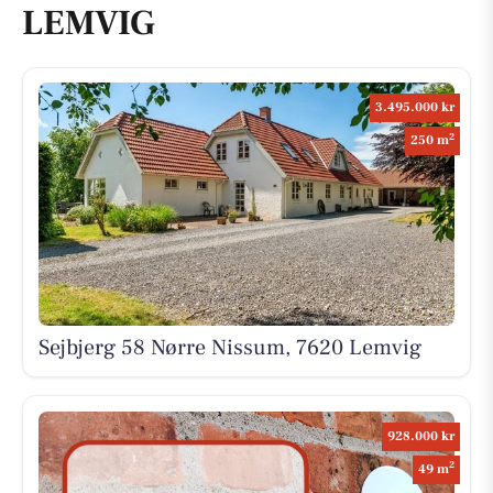
LEMVIG
3.495.000 kr
2
250 m
Sejbjerg 58 Nørre Nissum, 7620 Lemvig
928.000 kr
2
49 m