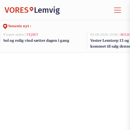
VORES
Lemvig
Seneste nyt ›
9 timer siden |
VEJRET
05-08-2026 13:00 |
BOLI
Sol og rolig vind sætter dagen i gang
Vester Lemtorp 13 og 
kommet til salg denne
boligerne her.