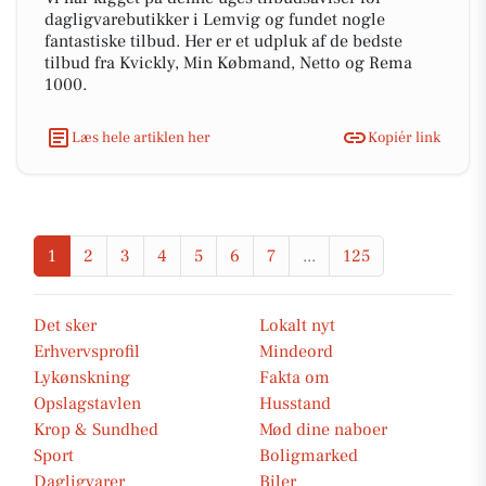
dagligvarebutikker i Lemvig og fundet nogle
fantastiske tilbud. Her er et udpluk af de bedste
tilbud fra Kvickly, Min Købmand, Netto og Rema
1000.
Læs hele artiklen her
Kopiér link
1
2
3
4
5
6
7
...
125
Det sker
Lokalt nyt
Erhvervsprofil
Mindeord
Lykønskning
Fakta om
Opslagstavlen
Husstand
Krop & Sundhed
Mød dine naboer
Sport
Boligmarked
Dagligvarer
Biler