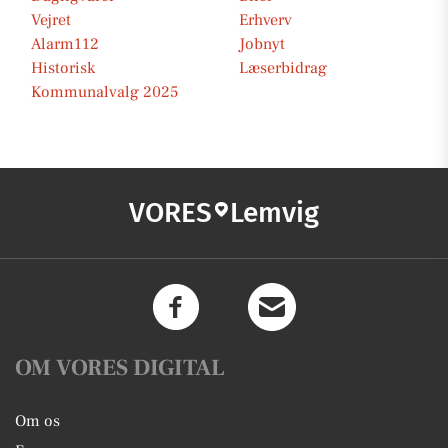
Vejret
Erhverv
Alarm112
Jobnyt
Historisk
Læserbidrag
Kommunalvalg 2025
VORES
Lemvig
OM VORES DIGITAL
Om os