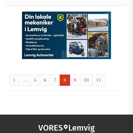
1
...
5
6
7
8
9
10
11
VORES
Lemvig