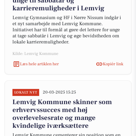
unge til sabbatår og
karrieremuligheder i Lemvig
Lemvig Gymnasium og HF i Nørre Nissum indgår i
et nyt samarbejde med Lemvig Kommune.
Initiativet har til formål at gøre det lettere for unge
at tage sabbatår i Lemvig og øge bevidstheden om
lokale karrieremuligheder.
Kilde: Lemvig Kommune
Læs hele artiklen her
Kopiér link
20-03-2025 15:25
LOKALT NYT
Lemvig Kommune skinner som
erhvervssucces med høj
overlevelsesrate og mange
kvindelige iværksættere
Lemvig Kommune cementerer sin position som en