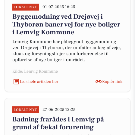
01-07-2025 16:25
LOKALT NYT
Byggemodning ved Drejøvej i
Thyborøn baner vej for nye boliger
i Lemvig Kommune
Lemvig Kommune har påbegyndt byggemodning
ved Drejøvej i Thyborøn, der omfatter anlæg af veje,
kloak og forsyningslinjer som forberedelse til
opførelse af nye boliger i området.
Kilde: Lemvig Kommune
Læs hele artiklen her
Kopiér link
27-06-2025 12:25
LOKALT NYT
Badning frarådes i Lemvig på
grund af fækal forurening