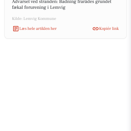
Advarsel ved stranden: Badning frarådes grundet
fækal forurening i Lemvig
Kilde: Lemvig Kommune
Læs hele artiklen her
Kopiér link