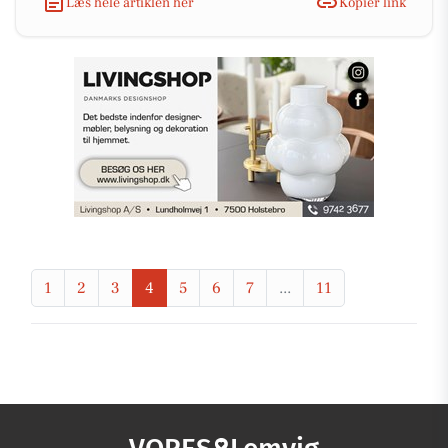
Læs hele artiklen her
Kopiér link
1
2
3
4
5
6
7
...
11