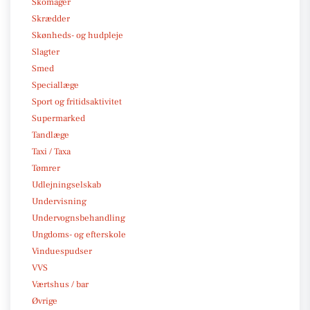
Skomager
Skrædder
Skønheds- og hudpleje
Slagter
Smed
Speciallæge
Sport og fritidsaktivitet
Supermarked
Tandlæge
Taxi / Taxa
Tømrer
Udlejningselskab
Undervisning
Undervognsbehandling
Ungdoms- og efterskole
Vinduespudser
VVS
Værtshus / bar
Øvrige