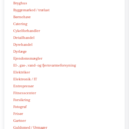
Bryghus
Byggemarked / trælast
Børnehave
Catering
Cykelforhandler
Detailhandel
Dyrehandel
Dyrlæge
Ejendomsmægler
El-, gas-, vand- og fjernvarmeforsyning
Elektriker
Elektronik / IT
Entreprenør
Fitnesscenter
Forsikring
Fotograf
Frisør
Gartner
Guldsmed / Urmager