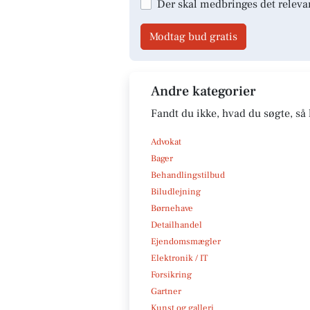
Der skal medbringes det releva
Modtag bud gratis
Andre kategorier
Fandt du ikke, hvad du søgte, så 
Advokat
Bager
Behandlingstilbud
Biludlejning
Børnehave
Detailhandel
Ejendomsmægler
Elektronik / IT
Forsikring
Gartner
Kunst og galleri