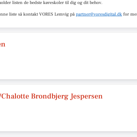
holder listen de bedste køreskoler til dig og dit behov.
nne liste så kontakt
VORES Lemvig
på
partner@voresdigital.dk
for me
en
/Chalotte Brondbjerg Jespersen