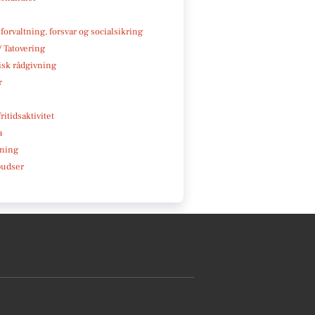
 forvaltning, forsvar og socialsikring
/ Tatovering
isk rådgivning
r
ritidsaktivitet
a
ning
pudser