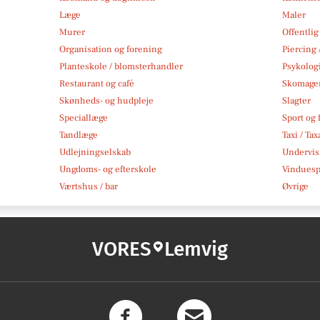
Læge
Maler
Murer
Offentlig
Organisation og forening
Piercing 
Planteskole / blomsterhandler
Psykolog
Restaurant og café
Skomage
Skønheds- og hudpleje
Slagter
Speciallæge
Sport og f
Tandlæge
Taxi / Tax
Udlejningselskab
Undervis
Ungdoms- og efterskole
Vindues
Værtshus / bar
Øvrige
VORES
Lemvig