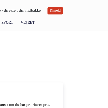
 -
direkte i din indbakke
Tilmeld
SPORT
VEJRET
U
anset om du har prioriterer pris,