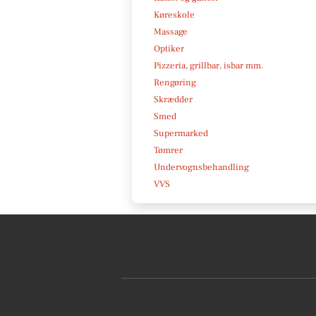
Køreskole
Massage
Optiker
Pizzeria, grillbar, isbar mm.
Rengøring
Skrædder
Smed
Supermarked
Tømrer
Undervognsbehandling
VVS