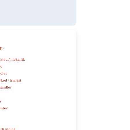
ng
.
sted / mekanik
nd
ndler
ked / trælast
handler
r
enter
rhandler