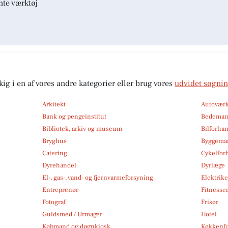
nte værktøj
kig i en af vores andre kategorier eller brug vores
udvidet søgni
Arkitekt
Autoværk
Bank og pengeinstitut
Bedema
Bibliotek, arkiv og museum
Bilforha
Bryghus
Byggemar
Catering
Cykelfor
Dyrehandel
Dyrlæge
El-, gas-, vand- og fjernvarmeforsyning
Elektrike
Entreprenør
Fitnessc
Fotograf
Frisør
Guldsmed / Urmager
Hotel
Købmand og døgnkiosk
Køkkenfo