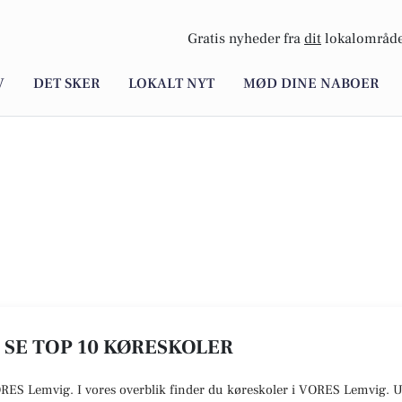
Gratis nyheder fra
dit
lokalområde
V
DET SKER
LOKALT NYT
MØD DINE NABOER
- SE TOP 10 KØRESKOLER
ORES Lemvig. I vores overblik finder du køreskoler i VORES
Lemvig
.