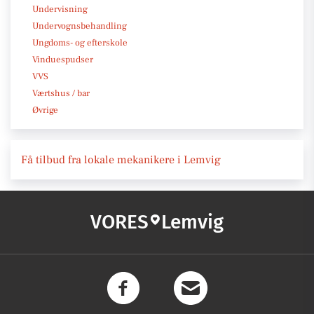
Undervisning
Undervognsbehandling
Ungdoms- og efterskole
Vinduespudser
VVS
Værtshus / bar
Øvrige
Få tilbud fra lokale mekanikere i Lemvig
VORES
Lemvig