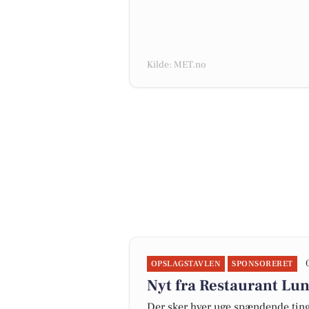
Kilde: MET.no
OPSLAGSTAVLEN
SPONSORERET
Nyt fra Restaurant Lu
Der sker hver uge spændende ting 