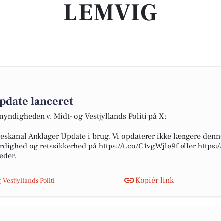
LEMVIG
pdate lanceret
yndigheden v. Midt- og Vestjyllands Politi på X:
seskanal Anklager Update i brug. Vi opdaterer ikke længere denne
færdighed og retssikkerhed på https://t.co/C1vgWjle9f eller htt
eder.
Kopiér link
Vestjyllands Politi