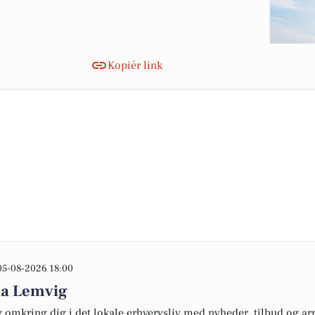
Kopiér link
05-08-2026 18:00
na Lemvig
omkring dig i det lokale erhvervsliv med nyheder, tilbud og arr