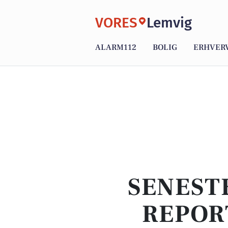
VORES
Lemvig
ALARM112
BOLIG
ERHVER
SENEST
REPOR