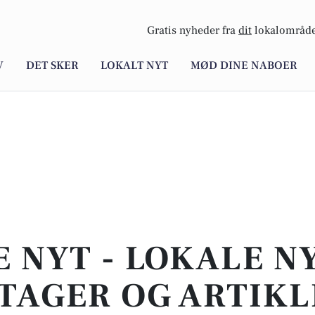
Gratis nyheder fra
dit
lokalområde
V
DET SKER
LOKALT NYT
MØD DINE NABOER
E NYT - LOKALE N
TAGER OG ARTIKL