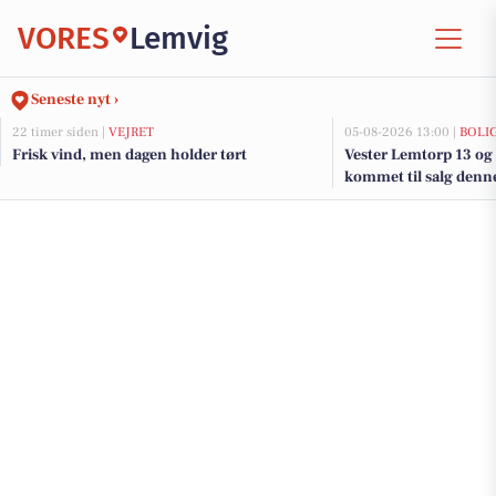
VORES
Lemvig
Seneste nyt ›
22 timer siden |
VEJRET
05-08-2026 13:00 |
BOLI
Frisk vind, men dagen holder tørt
Vester Lemtorp 13 og 
kommet til salg denne
boligerne her.