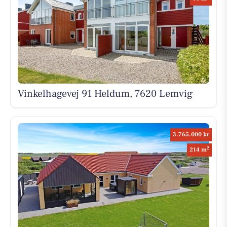
Vinkelhagevej 91 Heldum, 7620 Lemvig
3.765.000 kr
2
214 m