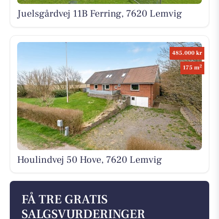
Juelsgårdvej 11B Ferring, 7620 Lemvig
485.000 kr
2
175 m
Houlindvej 50 Hove, 7620 Lemvig
FÅ TRE GRATIS
SALGSVURDERINGER