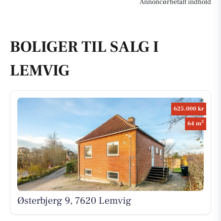
Annoncørbetalt indhold
BOLIGER TIL SALG I
LEMVIG
625.000 kr
2
64 m
Østerbjerg 9, 7620 Lemvig