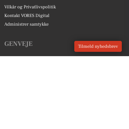
Vilkår og Privatlivspolitik
Kontakt VORES Digital
Administrer samtykke
GENVEJE
Tilmeld nyhedsbrev
Seneste nyt fra Lemvig
Vores lokale erhverv
Kalenderen for Lemvig
Fakta om Lemvig
Erhvervsartikler
Lemvig Kommune
Få en gratis salgsvurdering
Sponsoreret indhold
Alt om Lemvig