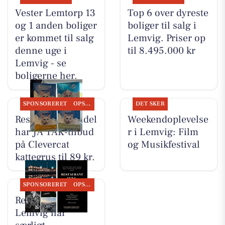
Vester Lemtorp 13
Top 6 over dyreste
og 1 anden boliger
boliger til salg i
er kommet til salg
Lemvig. Priser op
denne uge i
til 8.495.000 kr
Lemvig - se
boligerne her.
SPONSORERET
OPSLAGSTAVLEN
DET SKER
Resen Landhandel
Weekendoplevelse
har JA TAK-tilbud
r i Lemvig: Film
på Clevercat
og Musikfestival
kattegrus til 89 kr.
SPONSORERET
OPSLAGSTAVLEN
Restaurant Luna
Lemvig har