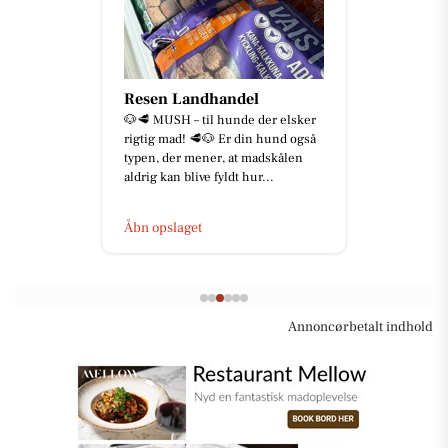
Resen Landhandel
🐶🥩 MUSH – til hunde der elsker
rigtig mad! 🥩🐶 Er din hund også
typen, der mener, at madskålen
aldrig kan blive fyldt hur...
Åbn opslaget
Annoncørbetalt indhold