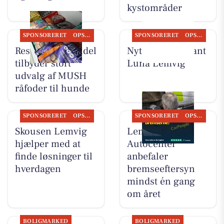
kystområder
SPONSORERET
OPSLAGSTAVLEN
SPONSORERET
OPSLAGSTAVLEN
Resen Landhandel
Nyt fra Restaurant
tilbyder stort
Luna Lemvig
udvalg af MUSH
råfoder til hunde
SPONSORERET
OPSLAGSTAVLEN
SPONSORERET
OPSLAGSTAVLEN
Skousen Lemvig
Lemvig
hjælper med at
Autocenter
finde løsninger til
anbefaler
hverdagen
bremseeftersyn
mindst én gang
om året
BOLIGMARKED
BOLIGMARKED