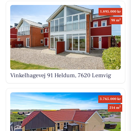
1.895.000 kr
2
98 m
Vinkelhagevej 91 Heldum, 7620 Lemvig
3.765.000 kr
2
214 m