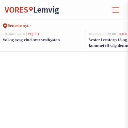
VORES
Lemvig
Seneste nyt ›
10 timer siden |
VEJRET
05-08-2026 13:00 |
BOLI
Sol og svag vind over vestkysten
Vester Lemtorp 13 og 
kommet til salg denne
boligerne her.