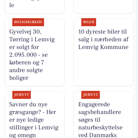
le
BOLIGMARKED
BILER
Gyvelvej 30,
10 dyreste biler til
Tørring i Lemvig
salg i nærheden af
er solgt for
Lemvig Kommune
2.095.000 - se
køberen og 7
andre solgte
boliger
JOBNYT
JOBNYT
Savner du nye
Engagerede
græsgange? - Her
sagsbehandlere
er nye ledige
søges til
stillinger i Lemvig
naturbeskyttelse
og omegn
ved Danmarks