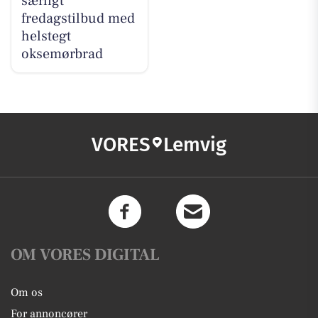
særligt
fredagstilbud med
helstegt
oksemørbrad
VORES
Lemvig
OM VORES DIGITAL
Om os
For annoncører