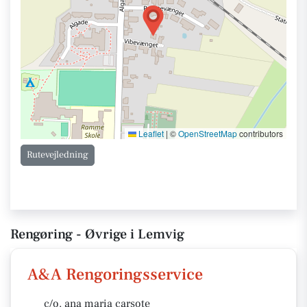
Leaflet
|
©
OpenStreetMap
contributors
Rutevejledning
Rengøring - Øvrige i Lemvig
A&A Rengoringsservice
c/o. ana maria carsote