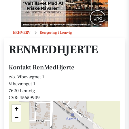
RenMedHjerte
ERHVERV
Rengøring i Lemvig
RENMEDHJERTE
Kontakt RenMedHjerte
c/o. Vibevægnet 1
Vibevænget 1
7620 Lemvig
CVR: 45659909
+
−