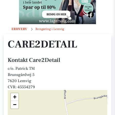
Care2Detail
ERHVERV
Rengøring i Lemvig
CARE2DETAIL
Kontakt Care2Detail
c/o. Patrick TM
Brunsgårdvej 5
7620 Lemvig
CVR: 45554279
+
−