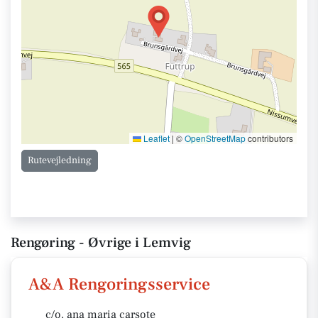
Leaflet
|
©
OpenStreetMap
contributors
Rutevejledning
Rengøring - Øvrige i Lemvig
A&A Rengoringsservice
c/o. ana maria carsote