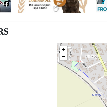
RS
+
−