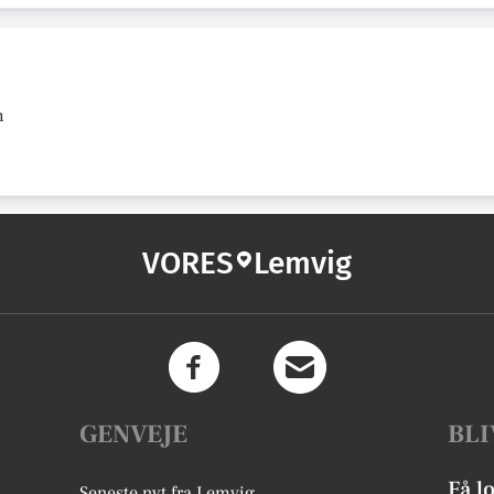
m
VORES
Lemvig
GENVEJE
BLI
Få l
Seneste nyt fra Lemvig