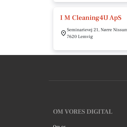
I M Cleaning4U ApS
Seminarievej 21, Nørre Nissu
7620 Lemvig
OM VORES DIGITAL
Om os