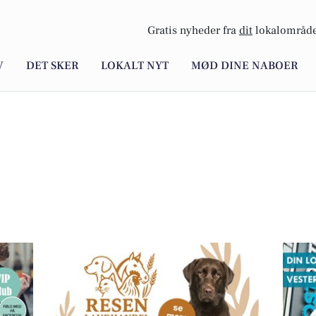
Gratis nyheder fra
dit
lokalområde
V
DET SKER
LOKALT NYT
MØD DINE NABOER