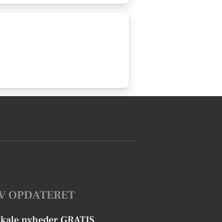
V OPDATERET
okale nyheder GRATIS