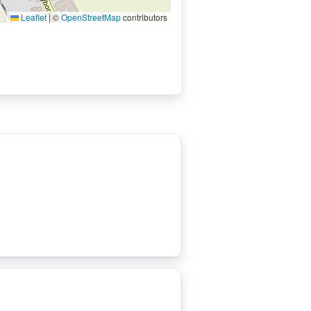
Leaflet
|
©
OpenStreetMap
contributors