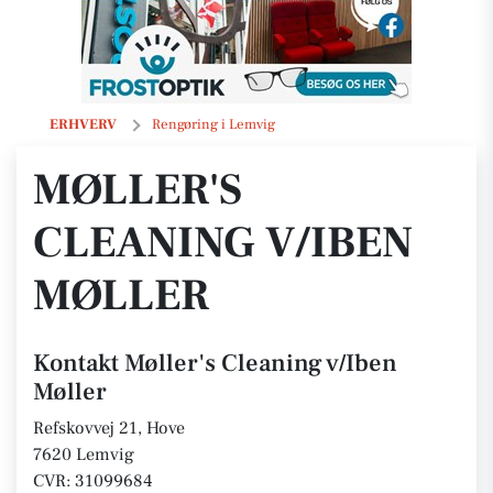
Møller's Cleaning v/Iben Møller
ERHVERV
Rengøring i Lemvig
MØLLER'S
CLEANING V/IBEN
MØLLER
Kontakt Møller's Cleaning v/Iben
Møller
Refskovvej 21, Hove
7620 Lemvig
CVR: 31099684