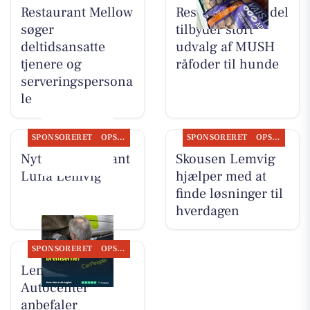
Restaurant Mellow
Resen Landhandel
søger
tilbyder stort
deltidsansatte
udvalg af MUSH
tjenere og
råfoder til hunde
serveringspersona
le
SPONSORERET
OPSLAGSTAVLEN
SPONSORERET
OPSLAGSTAVLEN
Nyt fra Restaurant
Skousen Lemvig
Luna Lemvig
hjælper med at
finde løsninger til
hverdagen
SPONSORERET
OPSLAGSTAVLEN
Lemvig
Autocenter
anbefaler