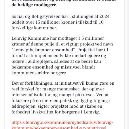
de heldige modtagere.
Social og Boligstyrelsen har i slutningen af 2024
uddelt over 15 millioner kroner i tilskud til 10
forskellige kommuner.
Lemvig Kommune har modtaget 1,5 millioner
kroner af denne pulje til et vigtigt projekt ved navn
"Lemvig bekæmper ensomhed". Projektet har til
formål at kompetenceudvikle medarbejdere og
ledere i ældreplejen, således at de bedre kan
bekæmpe ensomhed og mistrivsel blandt
kommunens ældre borgere.
Det er forhåbningen, at initiativet vil kunne gøre en
reel forskel for mange mennesker, der oplever
følelsen af isolation og mangel på trivsel. Ved at
fokusere på en mere empatisk og dygtig tilgang i
ældreplejen, sigter projektet mod at skabe en
forbedret livskvalitet for borgerne i Lemvig.
https://lemvig.dk/kommunen/nyhedsarkiv/lemvig-
kommune-bekaemper-ensomhed-og-mistrivsel