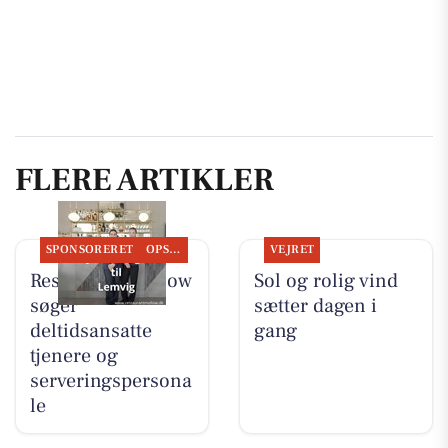
FLERE ARTIKLER
SPONSORERET
OPSLAGSTAVLEN
VEJRET
Restaurant Mellow
Sol og rolig vind
søger
sætter dagen i
deltidsansatte
gang
tjenere og
serveringspersona
le