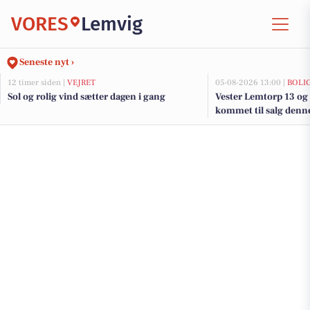
VORES
Lemvig
Seneste nyt ›
12 timer siden |
VEJRET
05-08-2026 13:00 |
BOLI
Sol og rolig vind sætter dagen i gang
Vester Lemtorp 13 og 
kommet til salg denne
boligerne her.