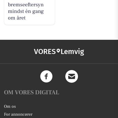
bremseeftersyn
mindst én gang
om året
VORES
Lemvig
OM VORES DIGITAL
Om os
For annoncører