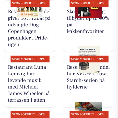
SPONSORERET
OPSLAGSTAVLEN
SPONSORERET
OPSLAGSTAVLEN
Resen Landhandel
Skousen Lemvig
giver 10% rabat på
tilbyder op til 40%
udvalgte Dog
på
Copenhagen
køkkenfavoritter
produkter i Pride-
ugen
SPONSORERET
OPSLAGSTAVLEN
SPONSORERET
OPSLAGSTAVLEN
Restaurant Luna
Resen Landhandel
Lemvig har
har KRAFFT Low
levende musik
Starch-serien på
med Michael
hylderne
James Wheeler på
terrassen i aften
SPONSORERET
OPSLAGSTAVLEN
SPONSORERET
OPSLAGSTAVLEN