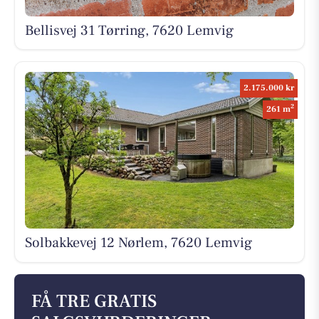
Bellisvej 31 Tørring, 7620 Lemvig
2.175.000 kr
2
261 m
Solbakkevej 12 Nørlem, 7620 Lemvig
FÅ TRE GRATIS