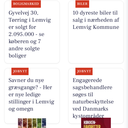
BOLIGMARKED
BILER
Gyvelvej 30,
10 dyreste biler til
Tørring i Lemvig
salg i nærheden af
er solgt for
Lemvig Kommune
2.095.000 - se
køberen og 7
andre solgte
boliger
JOBNYT
JOBNYT
Savner du nye
Engagerede
græsgange? - Her
sagsbehandlere
er nye ledige
søges til
stillinger i Lemvig
naturbeskyttelse
og omegn
ved Danmarks
kystområder