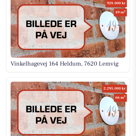
928.000 kr
2
49 m
Vinkelhagevej 164 Heldum, 7620 Lemvig
2.295.000 kr
2
66 m