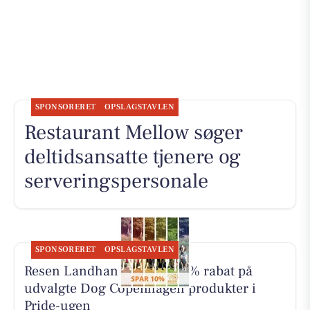
SPONSORERET
OPSLAGSTAVLEN
Restaurant Mellow søger
deltidsansatte tjenere og
serveringspersonale
SPONSORERET
OPSLAGSTAVLEN
Resen Landhandel giver 10% rabat på
udvalgte Dog Copenhagen produkter i
Pride-ugen