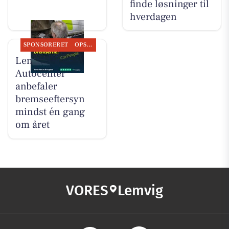
finde løsninger til
hverdagen
SPONSORERET
OPSLAGSTAVLEN
Lemvig
Autocenter
anbefaler
bremseeftersyn
mindst én gang
om året
VORES
Lemvig