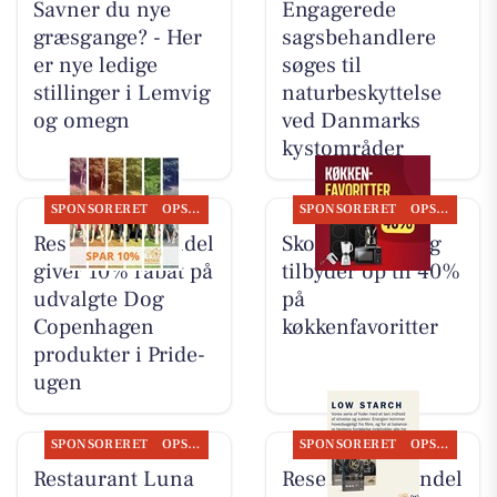
Savner du nye
Engagerede
græsgange? - Her
sagsbehandlere
er nye ledige
søges til
stillinger i Lemvig
naturbeskyttelse
og omegn
ved Danmarks
kystområder
SPONSORERET
OPSLAGSTAVLEN
SPONSORERET
OPSLAGSTAVLEN
Resen Landhandel
Skousen Lemvig
giver 10% rabat på
tilbyder op til 40%
udvalgte Dog
på
Copenhagen
køkkenfavoritter
produkter i Pride-
ugen
SPONSORERET
OPSLAGSTAVLEN
SPONSORERET
OPSLAGSTAVLEN
Restaurant Luna
Resen Landhandel