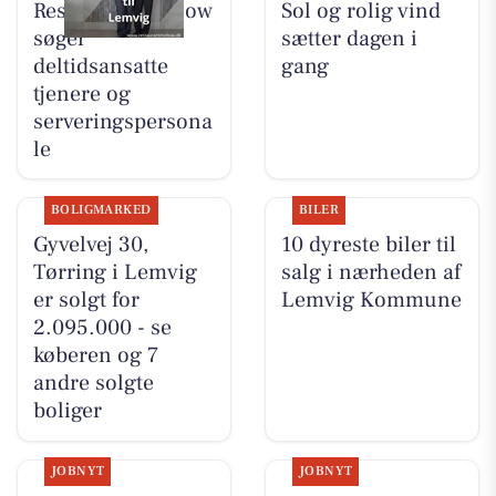
Restaurant Mellow
Sol og rolig vind
søger
sætter dagen i
deltidsansatte
gang
tjenere og
serveringspersona
le
BOLIGMARKED
BILER
Gyvelvej 30,
10 dyreste biler til
Tørring i Lemvig
salg i nærheden af
er solgt for
Lemvig Kommune
2.095.000 - se
køberen og 7
andre solgte
boliger
JOBNYT
JOBNYT