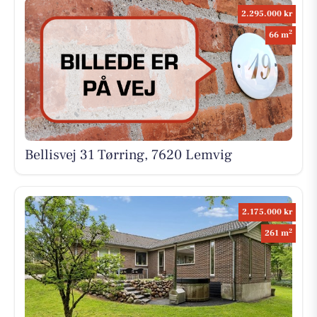
2.295.000 kr
2
66 m
Bellisvej 31 Tørring, 7620 Lemvig
2.175.000 kr
2
261 m