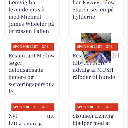
Lemvig har
har KRAFFT Low
levende musik
Starch-serien på
med Michael
hylderne
James Wheeler på
terrassen i aften
SPONSORERET
OPSLAGSTAVLEN
SPONSORERET
OPSLAGSTAVLEN
Restaurant Mellow
Resen Landhandel
søger
tilbyder stort
deltidsansatte
udvalg af MUSH
tjenere og
råfoder til hunde
serveringspersona
le
SPONSORERET
OPSLAGSTAVLEN
SPONSORERET
OPSLAGSTAVLEN
Nyt fra Restaurant
Skousen Lemvig
Luna Lemvig
hjælper med at