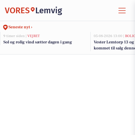
VORES
Lemvig
Seneste nyt ›
9 timer siden |
VEJRET
05-08-2026 13:00 |
BOLI
Sol og rolig vind sætter dagen i gang
Vester Lemtorp 13 og 
kommet til salg denne
boligerne her.