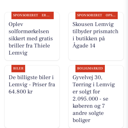
SPONSORERET
ERHVERV
SPONSORERET
OPSLAGSTAVLEN
Oplev
Skousen Lemvig
solformørkelsen
tilbyder prismatch
sikkert med gratis
i butikken på
briller fra Thiele
Ågade 14
Lemvig
BILER
BOLIGMARKED
De billigste biler i
Gyvelvej 30,
Lemvig - Priser fra
Tørring i Lemvig
64.800 kr
er solgt for
2.095.000 - se
køberen og 7
andre solgte
boliger