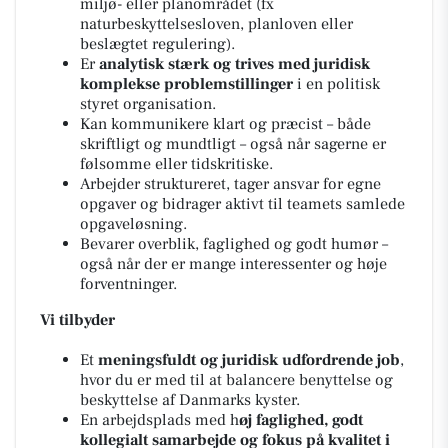
miljø- eller planområdet (fx
naturbeskyttelsesloven, planloven eller
beslægtet regulering).
Er
analytisk stærk og trives med juridisk
komplekse problemstillinger
i en politisk
styret organisation.
Kan kommunikere klart og præcist – både
skriftligt og mundtligt – også når sagerne er
følsomme eller tidskritiske.
Arbejder struktureret, tager ansvar for egne
opgaver og bidrager aktivt til teamets samlede
opgaveløsning.
Bevarer overblik, faglighed og godt humør –
også når der er mange interessenter og høje
forventninger.
Vi tilbyder
Et
meningsfuldt og juridisk udfordrende job
,
hvor du er med til at balancere benyttelse og
beskyttelse af Danmarks kyster.
En arbejdsplads med h
øj faglighed, godt
kollegialt samarbejde og fokus på kvalitet i