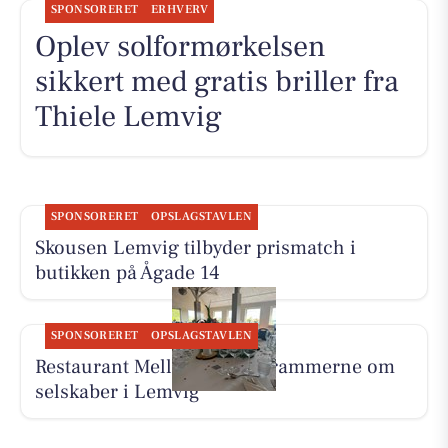
SPONSORERET
ERHVERV
Oplev solformørkelsen
sikkert med gratis briller fra
Thiele Lemvig
SPONSORERET
OPSLAGSTAVLEN
Skousen Lemvig tilbyder prismatch i
butikken på Ågade 14
SPONSORERET
OPSLAGSTAVLEN
Restaurant Mellow danner rammerne om
selskaber i Lemvig