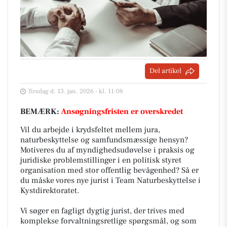
Del artikel
Tirsdag d. 13. jan. 2026 - kl. 11:08
BEMÆRK:
Ansøgningsfristen er overskredet
Vil du arbejde i krydsfeltet mellem jura,
naturbeskyttelse og samfundsmæssige hensyn?
Motiveres du af myndighedsudøvelse i praksis og
juridiske problemstillinger i en politisk styret
organisation med stor offentlig bevågenhed? Så er
du måske vores nye jurist i Team Naturbeskyttelse i
Kystdirektoratet.
Vi søger en fagligt dygtig jurist, der trives med
komplekse forvaltningsretlige spørgsmål, og som