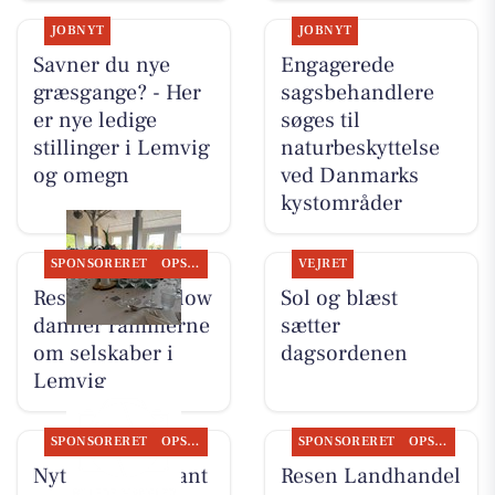
JOBNYT
JOBNYT
Savner du nye
Engagerede
græsgange? - Her
sagsbehandlere
er nye ledige
søges til
stillinger i Lemvig
naturbeskyttelse
og omegn
ved Danmarks
kystområder
SPONSORERET
OPSLAGSTAVLEN
VEJRET
Restaurant Mellow
Sol og blæst
danner rammerne
sætter
om selskaber i
dagsordenen
Lemvig
SPONSORERET
OPSLAGSTAVLEN
SPONSORERET
OPSLAGSTAVLEN
Nyt fra Restaurant
Resen Landhandel