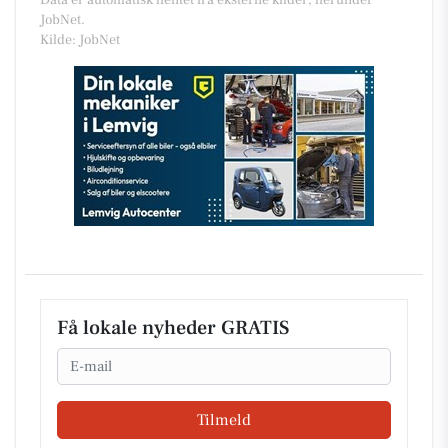
Data er automatisk hentet fra eksterne kilder, herunder
JobNet.
Kilde: JobNet
Få lokale nyheder GRATIS
Email
Tilmeld