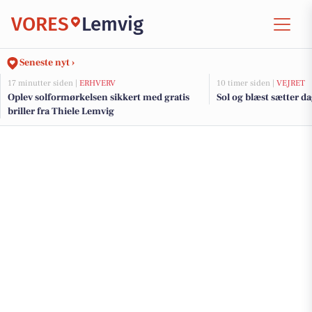
VORES
Lemvig
Seneste nyt ›
17 minutter siden |
ERHVERV
10 timer siden |
VEJRET
Oplev solformørkelsen sikkert med gratis
Sol og blæst sætter 
briller fra Thiele Lemvig