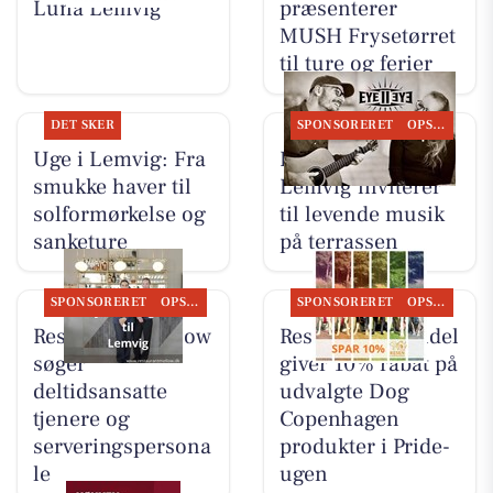
Luna Lemvig
præsenterer
MUSH Frysetørret
til ture og ferier
DET SKER
SPONSORERET
OPSLAGSTAVLEN
Uge i Lemvig: Fra
Restaurant Luna
smukke haver til
Lemvig inviterer
solformørkelse og
til levende musik
sanketure
på terrassen
SPONSORERET
OPSLAGSTAVLEN
SPONSORERET
OPSLAGSTAVLEN
Restaurant Mellow
Resen Landhandel
søger
giver 10% rabat på
deltidsansatte
udvalgte Dog
tjenere og
Copenhagen
serveringspersona
produkter i Pride-
le
ugen