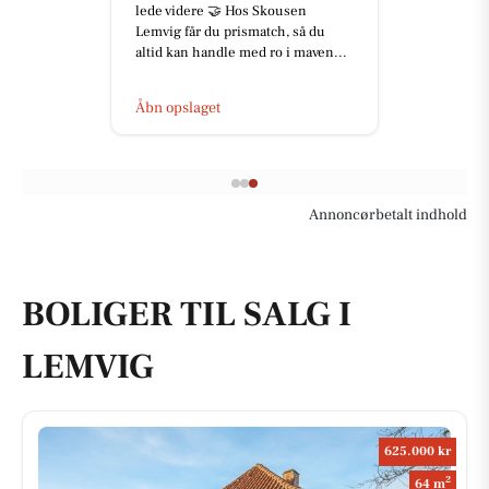
lede videre 🤝 Hos Skousen
Lemvig får du prismatch, så du
altid kan handle med ro i maven...
Åbn opslaget
Annoncørbetalt indhold
BOLIGER TIL SALG I
LEMVIG
625.000 kr
2
64 m