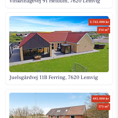
Vinkelhagevej 91 Heldum, 7620 Lemvig
3.765.000 kr
2
214 m
Juelsgårdvej 11B Ferring, 7620 Lemvig
485.000 kr
2
175 m