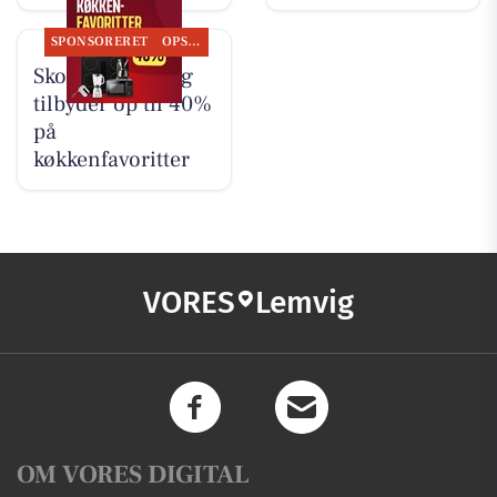
SPONSORERET
OPSLAGSTAVLEN
Skousen Lemvig
tilbyder op til 40%
på
køkkenfavoritter
VORES
Lemvig
OM VORES DIGITAL