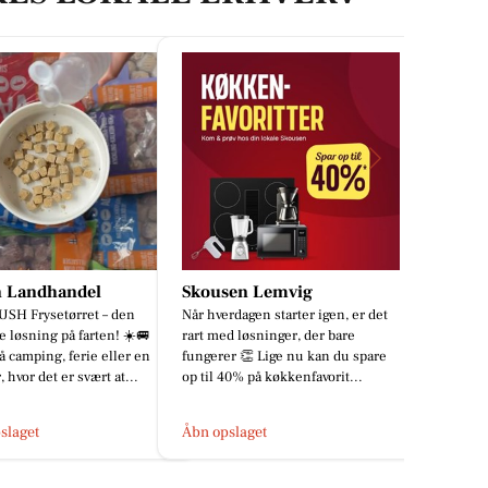
 Landhandel
Skousen Lemvig
Restaurant
H Frysetørret – den
Når hverdagen starter igen, er det
📢📢📢📢 ER 
 løsning på farten! ☀️🚐
rart med løsninger, der bare
Tjenere/serve
 camping, ferie eller en
fungerer 👏 Lige nu kan du spare
til restaurant
hvor det er svært at...
op til 40% på køkkenfavorit...
ved HotelVFjor
laget
Åbn opslaget
Åbn opslaget