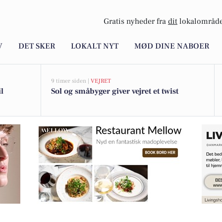
Gratis nyheder fra
dit
lokalområde
V
DET SKER
LOKALT NYT
MØD DINE NABOER
9 timer siden |
VEJRET
l
Sol og småbyger giver vejret et twist
else på Bruder maskiner i uge 42