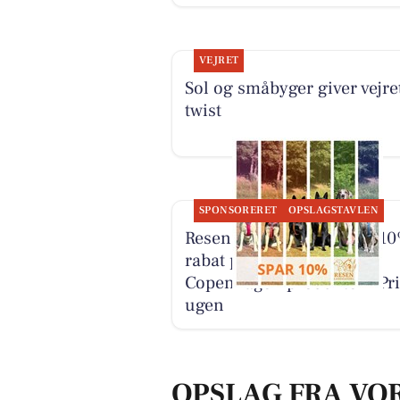
VEJRET
Sol og småbyger giver vejret
twist
SPONSORERET
OPSLAGSTAVLEN
Resen Landhandel giver 1
rabat på udvalgte Dog
Copenhagen produkter i Pri
ugen
OPSLAG FRA VO