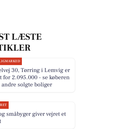
ST LÆSTE
TIKLER
LIGMARKED
lvej 30, Tørring i Lemvig er
t for 2.095.000 - se køberen
 andre solgte boliger
JRET
og småbyger giver vejret et
t