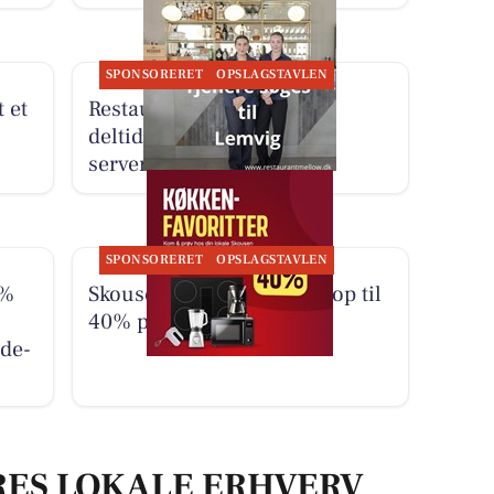
SPONSORERET
OPSLAGSTAVLEN
 et
Restaurant Mellow søger
deltidsansatte tjenere og
serveringspersonale
SPONSORERET
OPSLAGSTAVLEN
0%
Skousen Lemvig tilbyder op til
40% på køkkenfavoritter
de-
RES LOKALE ERHVERV