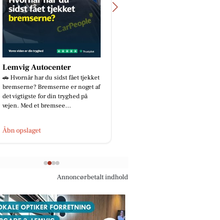
Lemvig Autocenter
Resen Landhandel
 Hvornår har du sidst fået tjekket
🌿🐶 MUSH Frysetørret –
remserne? Bremserne er noget af
perfekte løsning på farte
et vigtigste for din tryghed på
Skal I på camping, ferie e
ejen. Med et bremsee...
dagstur, hvor det er svært
bn opslaget
Åbn opslaget
Annoncørbetalt indhold