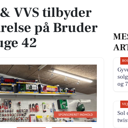
& VVS tilbyder
else på Bruder
ME
uge 42
AR
BO
Gyve
solg
og 7
VE
Sol 
twis