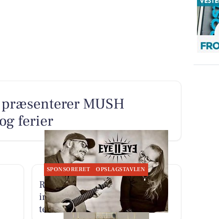
 præsenterer MUSH
 og ferier
SPONSORERET
OPSLAGSTAVLEN
Restaurant Luna Lemvig
inviterer til levende musik på
terrassen