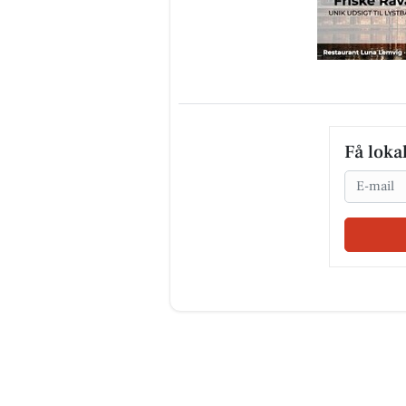
Få loka
Email