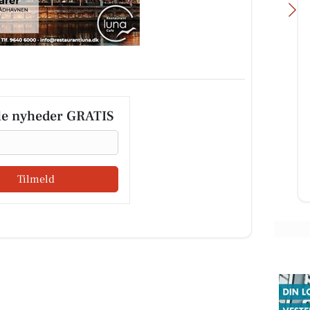
Restaurant Mellow
📢📢📢📢 ER DET DIG VI SØGER??

le nyheder GRATIS
Tjenere/serveringspersonale søges
b
til restaurant lige udenfor Lemvig
d
ved HotelVFjorden 🔍 📍...
v
Tilmeld
Åbn opslaget
Å