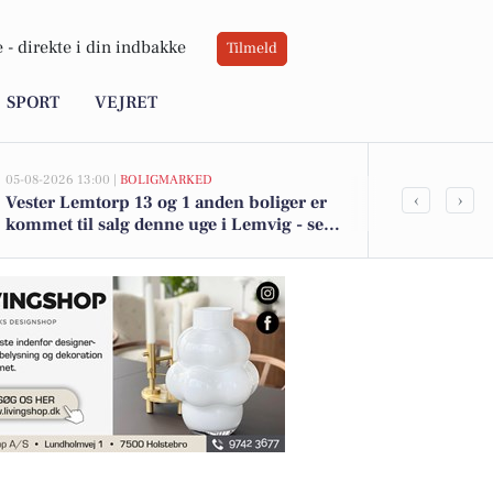
 -
direkte i din indbakke
Tilmeld
SPORT
VEJRET
05-08-2026 13:00 |
BOLIGMARKED
05-08-2026 13:00
‹
›
Vester Lemtorp 13 og 1 anden boliger er
Top 6 over dy
kommet til salg denne uge i Lemvig - se
Lemvig. Pris
boligerne her.