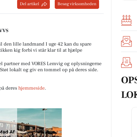
Del artikel
Besøg virksomheden
 VVS
 til den lille landmand I uge 42 kan du spare
ken kig forbi vi står klar til at hjælpe
 partner med VORES Lemvig og oplysningerne
 Støt lokalt og giv en tommel op på deres side.
OP
på deres
hjemmeside
.
LO