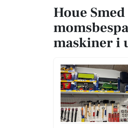
Houe Smed 
momsbespar
maskiner i 