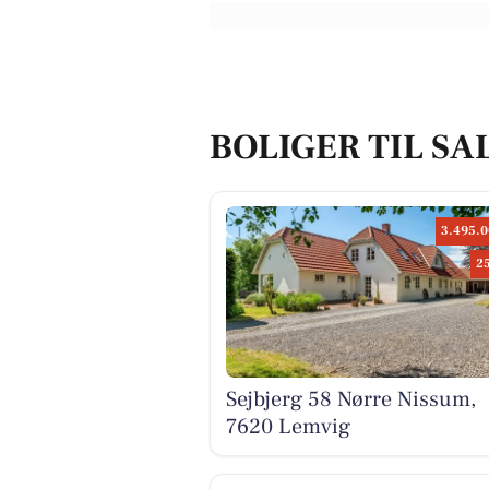
BOLIGER TIL SA
3.495.0
2
Sejbjerg 58 Nørre Nissum,
7620 Lemvig