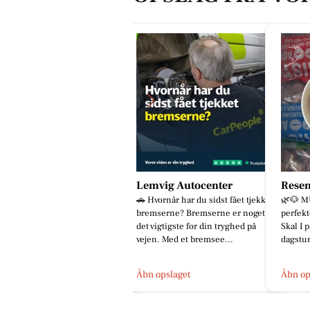
Lemvig Autocenter
Resen
🚗 Hvornår har du sidst fået tjekket
🌿🐶 MUS
bremserne? Bremserne er noget af
perfekte
det vigtigste for din tryghed på
Skal I på
vejen. Med et bremsee...
dagstur, 
Åbn opslaget
Åbn ops