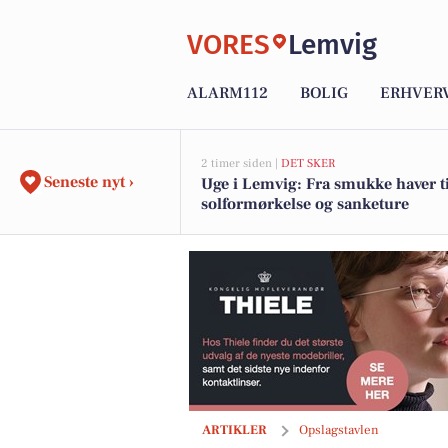
VORES
Lemvig
ALARM112
BOLIG
ERHVER
2 timer siden |
DET SKER
Seneste nyt ›
Uge i Lemvig: Fra smukke haver ti
solformørkelse og sanketure
Houe Smed & VVS tilbyder momsbespar
ARTIKLER
Opslagstavlen