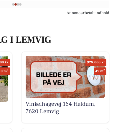
Annoncørbetalt indhold
LG I LEMVIG
00 kr
928.000 kr
2
2
50 m
49 m
Vinkelhagevej 164 Heldum,
7620 Lemvig