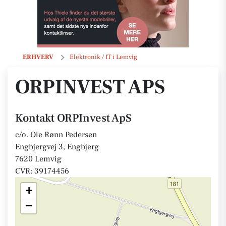
ORPInvest ApS
ERHVERV
Elektronik / IT i Lemvig
ORPINVEST APS
Kontakt ORPInvest ApS
c/o. Ole Rønn Pedersen
Engbjergvej 3, Engbjerg
7620 Lemvig
CVR: 39174456
+
−