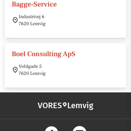
Bagge-Service
Industrivej 6
7620 Lemvig
Boel Consulting ApS
Voldgade 5
7620 Lemvig
VORES
Lemvig