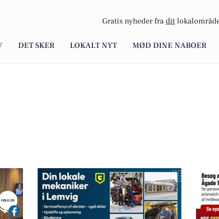
Gratis nyheder fra
dit
lokalområde
V
DET SKER
LOKALT NYT
MØD DINE NABOER