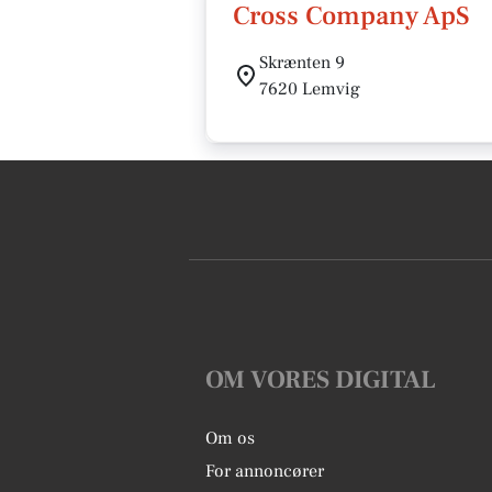
Cross Company ApS
Skrænten 9
7620 Lemvig
OM VORES DIGITAL
Om os
For annoncører