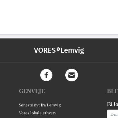
VORES
Lemvig
GENVEJE
BLI
Få l
Seneste nyt fra Lemvig
Email
Vores lokale erhverv