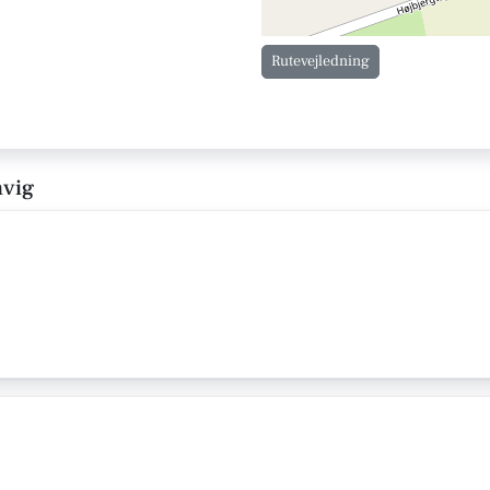
Rutevejledning
mvig