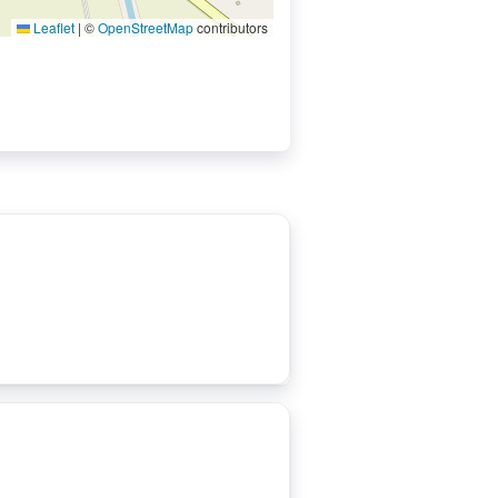
Leaflet
|
©
OpenStreetMap
contributors