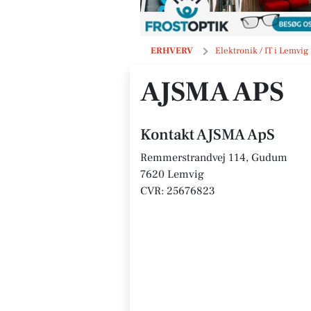
AJSMA ApS
ERHVERV
Elektronik / IT i Lemvig
AJSMA APS
Kontakt AJSMA ApS
Remmerstrandvej 114, Gudum
7620 Lemvig
CVR: 25676823