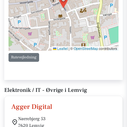
Leaflet
|
©
OpenStreetMap
contributors
Rutevejledning
Elektronik / IT - Øvrige i Lemvig
Agger Digital
Nørrebjerg 53
7620 Lemvig