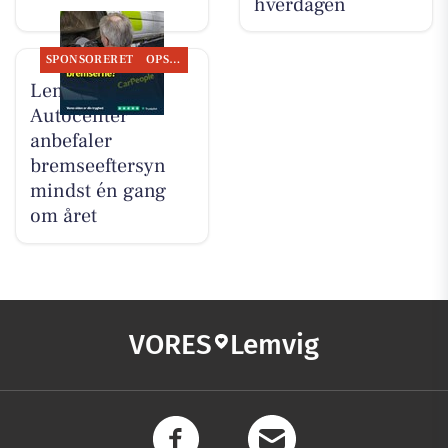
hverdagen
SPONSORERET
OPSLAGSTAVLEN
Lemvig
Autocenter
anbefaler
bremseeftersyn
mindst én gang
om året
VORES
Lemvig