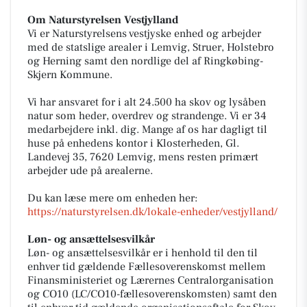
Om Naturstyrelsen Vestjylland
Vi er Naturstyrelsens vestjyske enhed og arbejder
med de statslige arealer i Lemvig, Struer, Holstebro
og Herning samt den nordlige del af Ringkøbing-
Skjern Kommune.
Vi har ansvaret for i alt 24.500 ha skov og lysåben
natur som heder, overdrev og strandenge. Vi er 34
medarbejdere inkl. dig. Mange af os har dagligt til
huse på enhedens kontor i Klosterheden, Gl.
Landevej 35, 7620 Lemvig, mens resten primært
arbejder ude på arealerne.
Du kan læse mere om enheden her:
https://naturstyrelsen.dk/lokale-enheder/vestjylland/
Løn- og ansættelsesvilkår
Løn- og ansættelsesvilkår er i henhold til den til
enhver tid gældende Fællesoverenskomst mellem
Finansministeriet og Lærernes Centralorganisation
og CO10 (LC/CO10-fællesoverenskomsten) samt den