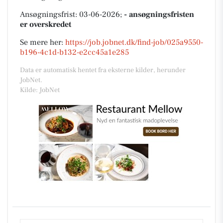
Ansøgningsfrist: 03-06-2026;
- ansøgningsfristen
er overskredet
Se mere her:
https://job.jobnet.dk/find-job/025a9550-
b196-4c1d-b132-e2cc45a1e285
Data er automatisk hentet fra eksterne kilder, herunder
JobNet.
Kilde: JobNet