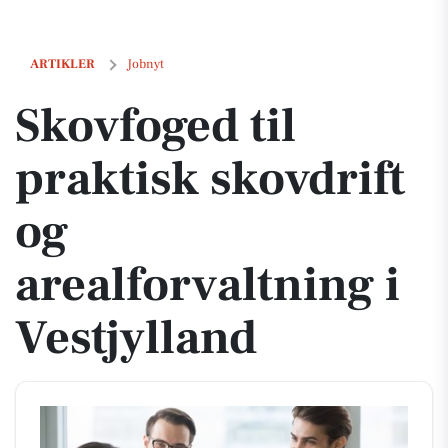
Skovfoged til praktisk skovdrift og arealforvaltning i Vestjylland
ARTIKLER
Jobnyt
Skovfoged til
praktisk skovdrift
og
arealforvaltning i
Vestjylland