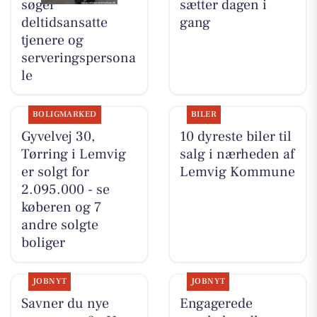
søger
sætter dagen i
deltidsansatte
gang
tjenere og
serveringspersona
le
BOLIGMARKED
BILER
Gyvelvej 30,
10 dyreste biler til
Tørring i Lemvig
salg i nærheden af
er solgt for
Lemvig Kommune
2.095.000 - se
køberen og 7
andre solgte
boliger
JOBNYT
JOBNYT
Savner du nye
Engagerede