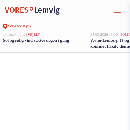
VORES
Lemvig
Seneste nyt ›
14 timer siden |
VEJRET
05-08-2026 13:00 |
BOLI
Sol og rolig vind sætter dagen i gang
Vester Lemtorp 13 og 
kommet til salg denne
boligerne her.