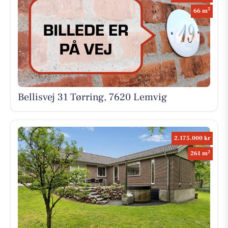
2
66 m
Bellisvej 31 Tørring, 7620 Lemvig
2.175.000 kr
2
261 m