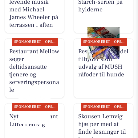
levende musik
Starch-serien på
med Michael
hylderne
James Wheeler på
terrassen i aften
SPONSORERET
OPSLAGSTAVLEN
SPONSORERET
OPSLAGSTAVLEN
Restaurant Mellow
Resen Landhandel
søger
tilbyder stort
deltidsansatte
udvalg af MUSH
tjenere og
råfoder til hunde
serveringspersona
le
SPONSORERET
OPSLAGSTAVLEN
SPONSORERET
OPSLAGSTAVLEN
Nyt fra Restaurant
Skousen Lemvig
Luna Lemvig
hjælper med at
finde løsninger til