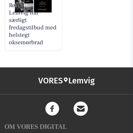
Restaurant Luna
Lemvig har
særligt
fredagstilbud med
helstegt
oksemørbrad
VORES
Lemvig
OM VORES DIGITAL