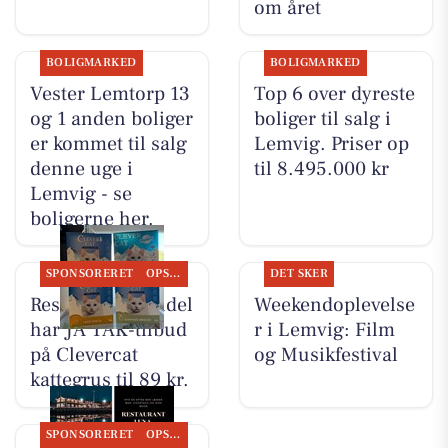
om året
BOLIGMARKED
BOLIGMARKED
Vester Lemtorp 13
Top 6 over dyreste
og 1 anden boliger
boliger til salg i
er kommet til salg
Lemvig. Priser op
denne uge i
til 8.495.000 kr
Lemvig - se
boligerne her.
SPONSORERET
OPSLAGSTAVLEN
DET SKER
Resen Landhandel
Weekendoplevelse
har JA TAK-tilbud
r i Lemvig: Film
på Clevercat
og Musikfestival
kattegrus til 89 kr.
SPONSORERET
OPSLAGSTAVLEN