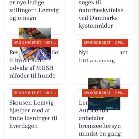
er nye ledige
søges til
stillinger i Lemvig
naturbeskyttelse
og omegn
ved Danmarks
kystområder
SPONSORERET
OPSLAGSTAVLEN
SPONSORERET
OPSLAGSTAVLEN
Resen Landhandel
Nyt fra Restaurant
tilbyder stort
Luna Lemvig
udvalg af MUSH
råfoder til hunde
SPONSORERET
OPSLAGSTAVLEN
SPONSORERET
OPSLAGSTAVLEN
Skousen Lemvig
Lemvig
hjælper med at
Autocenter
finde løsninger til
anbefaler
hverdagen
bremseeftersyn
mindst én gang