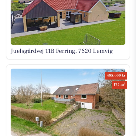
Juelsgårdvej 11B Ferring, 7620 Lemvig
485.000 kr
2
175 m