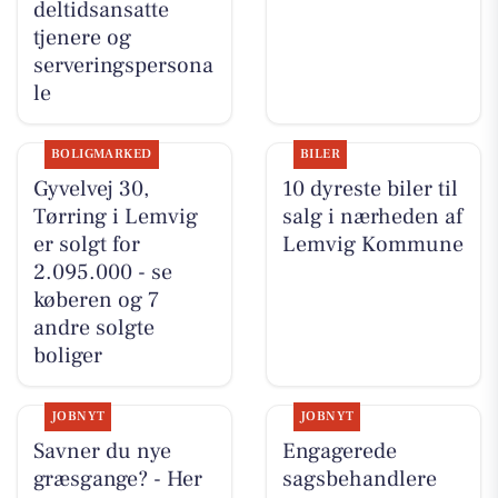
deltidsansatte
tjenere og
serveringspersona
le
BOLIGMARKED
BILER
Gyvelvej 30,
10 dyreste biler til
Tørring i Lemvig
salg i nærheden af
er solgt for
Lemvig Kommune
2.095.000 - se
køberen og 7
andre solgte
boliger
JOBNYT
JOBNYT
Savner du nye
Engagerede
græsgange? - Her
sagsbehandlere