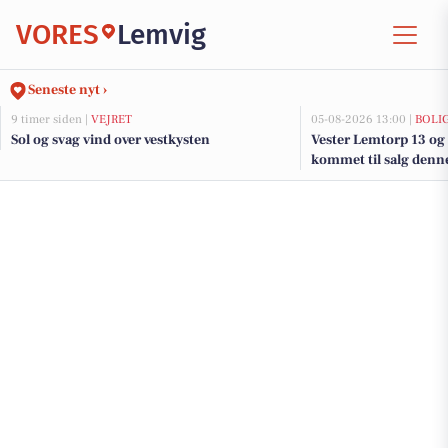
VORES
Lemvig
Seneste nyt ›
9 timer siden |
VEJRET
05-08-2026 13:00 |
BOLI
Sol og svag vind over vestkysten
Vester Lemtorp 13 og 
kommet til salg denne
boligerne her.