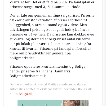
kvartalet før. Det er et fald på 5,9%. På landsplan er
priserne steget med 3,1% i samme periode.
Der er tale om gennemsnitlige salgspriser. Priserne
dækker over stor variation af priser i forhold til
beliggenhed, størrelse, stand og så videre. Men
udviklingen i prisen givet et godt indtryk af hvor
priserne er på vej hen. Da priserne kun dækker over
et kvartal og dermed et begrænset antal villaer vil
der på lokalt plan være tale om større udsving fra
kvartal til kvartal. Priserne på landsplan fortæller
mere om prisudviklingen generelt på
boligmarkedet.
Priserne opdateres kvartalsmæssigt og Boliga
henter priserne fra Finans Danmarks
Boligmarkedsstatistik.
Denne artikel er skrevet af Mattias Sundroos og data er
automatisk hentet fra eksterne kilder, herunder Boliga.dk.
Kilde:
Boliga.dk