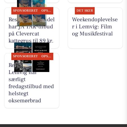
SPONSORERET
OPSLAGSTAVLEN
DET SKER
Resen Landhandel
Weekendoplevelse
har JA TAK-tilbud
r i Lemvig: Film
på Clevercat
og Musikfestival
kattegrus til 89 kr.
SPONSORERET
OPSLAGSTAVLEN
Restaurant Luna
Lemvig har
særligt
fredagstilbud med
helstegt
oksemørbrad