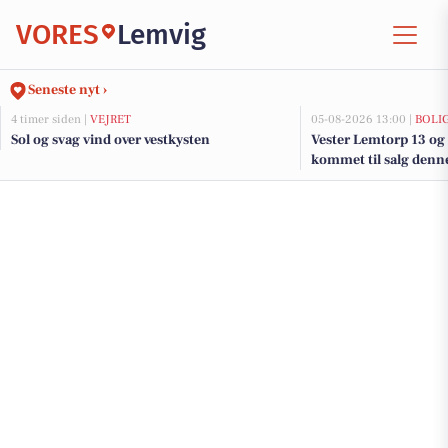
VORES
Lemvig
Seneste nyt ›
4 timer siden |
VEJRET
05-08-2026 13:00 |
BOLI
Sol og svag vind over vestkysten
Vester Lemtorp 13 og 
kommet til salg denne
boligerne her.