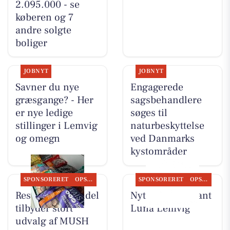
2.095.000 - se
køberen og 7
andre solgte
boliger
JOBNYT
JOBNYT
Savner du nye
Engagerede
græsgange? - Her
sagsbehandlere
er nye ledige
søges til
stillinger i Lemvig
naturbeskyttelse
og omegn
ved Danmarks
kystområder
SPONSORERET
OPSLAGSTAVLEN
SPONSORERET
OPSLAGSTAVLEN
Resen Landhandel
Nyt fra Restaurant
tilbyder stort
Luna Lemvig
udvalg af MUSH