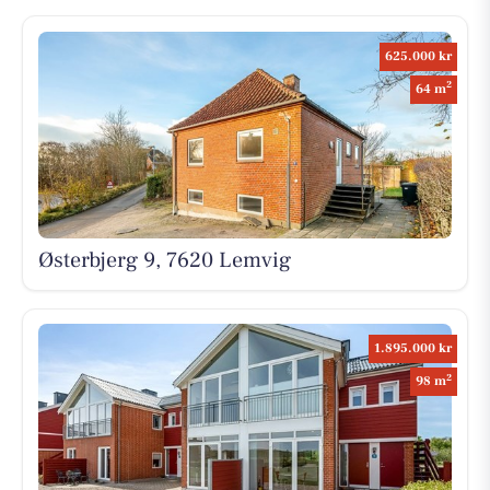
625.000 kr
2
64 m
Østerbjerg 9, 7620 Lemvig
1.895.000 kr
2
98 m