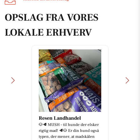
OPSLAG FRA VORES
LOKALE ERHVERV
Resen Landhandel
🐶🥩 MUSH – til hunde der elsker
rigtig mad! 🥩🐶 Er din hund også
typen, der mener, at madskålen