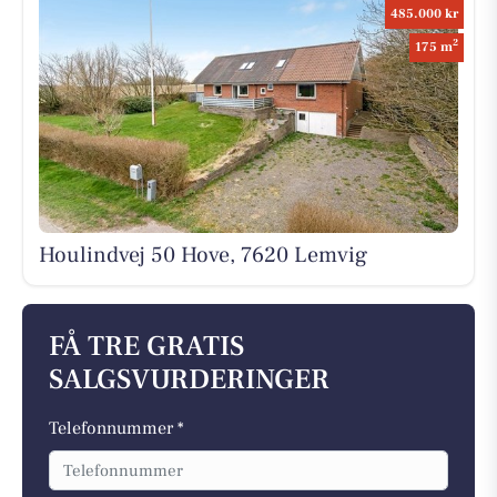
485.000 kr
2
175 m
Houlindvej 50 Hove, 7620 Lemvig
FÅ TRE GRATIS
SALGSVURDERINGER
Telefonnummer *