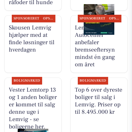
råfoder til hunde
SPONSORERET
OPSLAGSTAVLEN
SPONSORERET
OPSLAGSTAVLEN
Skousen Lemvig
Lemvig
hjælper med at
Autocenter
finde løsninger til
anbefaler
hverdagen
bremseeftersyn
mindst én gang
om året
BOLIGMARKED
BOLIGMARKED
Vester Lemtorp 13
Top 6 over dyreste
og 1 anden boliger
boliger til salg i
er kommet til salg
Lemvig. Priser op
denne uge i
til 8.495.000 kr
Lemvig - se
boligerne her.