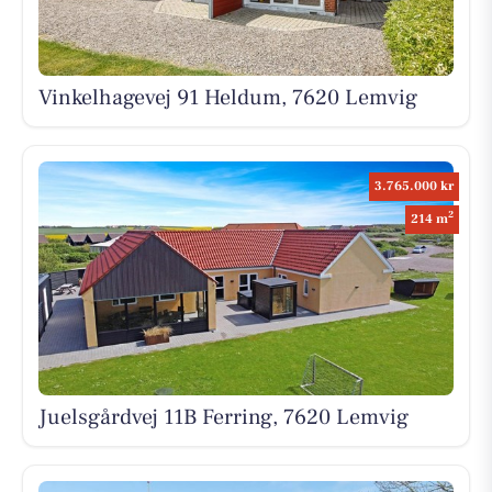
Vinkelhagevej 91 Heldum, 7620 Lemvig
3.765.000 kr
2
214 m
Juelsgårdvej 11B Ferring, 7620 Lemvig