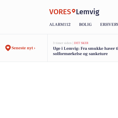
VORES
Lemvig
ALARM112
BOLIG
ERHVER
3 timer siden |
DET SKER
Seneste nyt ›
Uge i Lemvig: Fra smukke haver ti
solformørkelse og sanketure