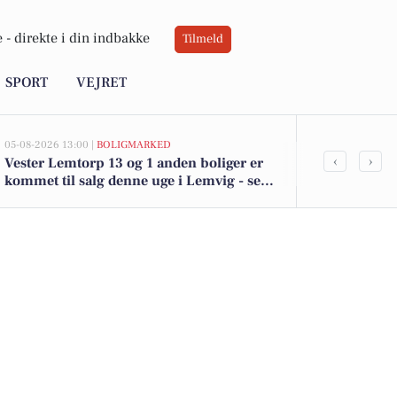
 -
direkte i din indbakke
Tilmeld
SPORT
VEJRET
05-08-2026 13:00 |
BOLIGMARKED
05-08-2026 13:00
‹
›
Vester Lemtorp 13 og 1 anden boliger er
Top 6 over dy
kommet til salg denne uge i Lemvig - se
Lemvig. Pris
boligerne her.