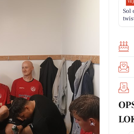
VE
Sol 
twis
OP
LO