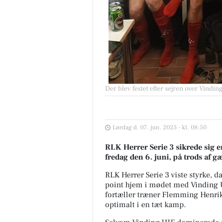
Der blev festet efter sejren over Vindin
Restaurant Mellow
📢📢📢📢 ER DET DIG VI SØG
Lørdag d. 07. jun. 2025 - kl. 08:50
Tjenere/serveringspersonale 
til restaurant lige udenfor Le
RLK Herrer Serie 3 sikrede sig 
ved HotelVFjorden 🔍 📍...
fredag den 6. juni, på trods af g
RLK Herrer Serie 3 viste styrke, da
Åbn opslaget
point hjem i mødet med Vinding U
fortæller træner Flemming Henriks
optimalt i en tæt kamp.