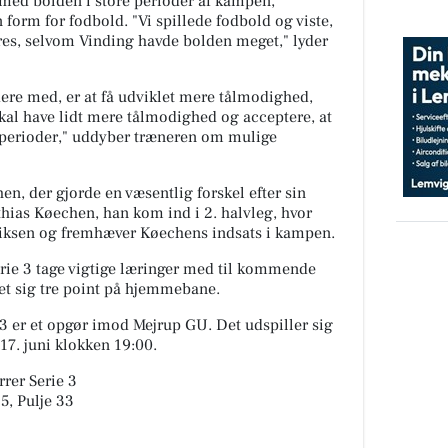
ed bolden i store perioder af kampen,
form for fodbold. "Vi spillede fodbold og viste,
øres, selvom Vinding havde bolden meget," lyder
ere med, er at få udviklet mere tålmodighed,
i skal have lidt mere tålmodighed og acceptere, at
perioder," uddyber træneren om mulige
en, der gjorde en væsentlig forskel efter sin
thias Køechen, han kom ind i 2. halvleg, hvor
nriksen og fremhæver Køechens indsats i kampen.
rie 3 tage vigtige læringer med til kommende
et sig tre point på hjemmebane.
3 er et opgør imod Mejrup GU. Det udspiller sig
17. juni klokken 19:00.
rrer Serie 3
5, Pulje 33