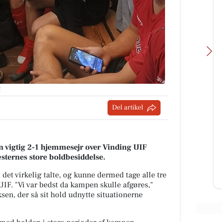
g
Del artikel
Lemvig Autocenter
ER??
🚗 Hvornår har du sidst fået tjekket
søges
bremserne? Bremserne er noget af
mvig
det vigtigste for din tryghed på
en vigtig 2-1 hjemmesejr over Vinding UIF
vejen. Med et bremsee...
æsternes store boldbesiddelse.
 det virkelig talte, og kunne dermed tage alle tre
Åbn opslaget
IF. "Vi var bedst da kampen skulle afgøres,"
en, der så sit hold udnytte situationerne