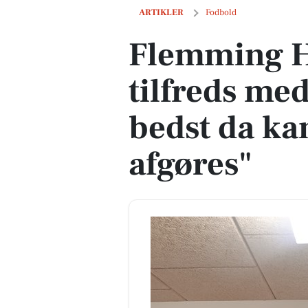
Flemming Henriksen tilfreds med sejr:
ARTIKLER
Fodbold
Flemming H
tilfreds med
bedst da ka
afgøres"