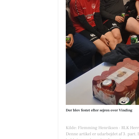
Der blev festet efter sejren over Vinding
Kilde: Flemming Henriksen - RLK Herr
Denne artikel er udarbejdet af 3. part. 