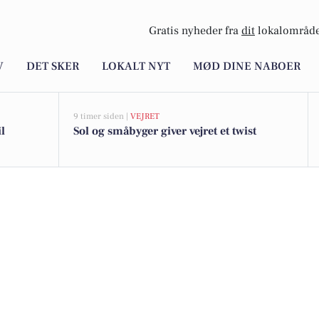
Gratis nyheder fra
dit
lokalområde
V
DET SKER
LOKALT NYT
MØD DINE NABOER
9 timer siden |
VEJRET
l
Sol og småbyger giver vejret et twist