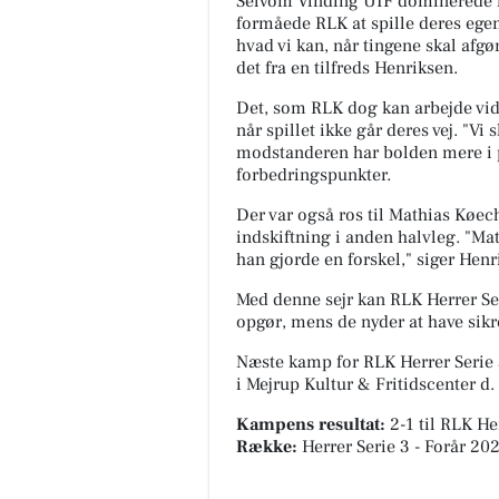
Selvom Vinding UIF dominerede m
formåede RLK at spille deres egen 
hvad vi kan, når tingene skal afg
det fra en tilfreds Henriksen.
Det, som RLK dog kan arbejde vid
når spillet ikke går deres vej. "V
modstanderen har bolden mere i 
forbedringspunkter.
Der var også ros til Mathias Køech
indskiftning i anden halvleg. "Ma
han gjorde en forskel," siger He
Med denne sejr kan RLK Herrer Se
opgør, mens de nyder at have sikr
Næste kamp for RLK Herrer Serie 
i
Mejrup Kultur & Fritidscenter
d. 
Kampens resultat:
2-1
til RLK He
Række:
Herrer Serie 3 - Forår 202