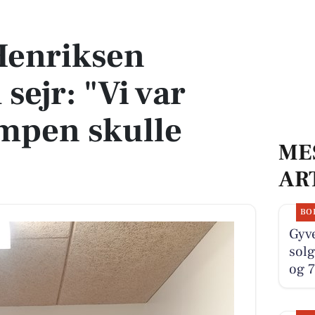
 "Vi var bedst da kampen skulle afgøres"
enriksen
 sejr: "Vi var
mpen skulle
ME
AR
BO
Gyve
solg
og 7