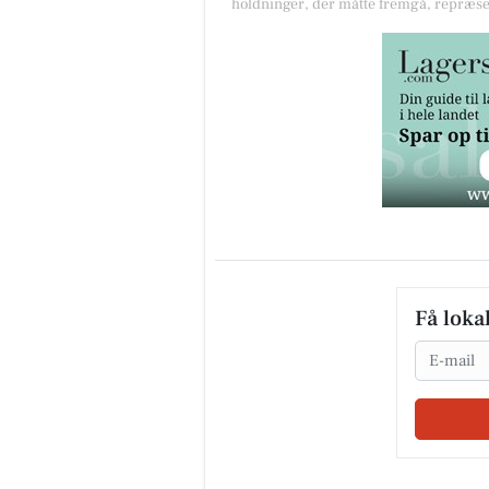
holdninger, der måtte fremgå, repræse
Få loka
Email