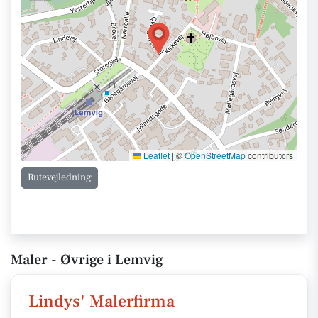
Leaflet
|
©
OpenStreetMap
contributors
Rutevejledning
Maler - Øvrige i Lemvig
Lindys' Malerfirma