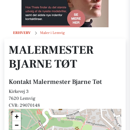
Malermester Bjarne Tøt
ERHVERV
Maler i Lemvig
MALERMESTER
BJARNE TØT
Kontakt Malermester Bjarne Tøt
Kirkevej 3
7620 Lemvig
CVR: 29070148
+
−