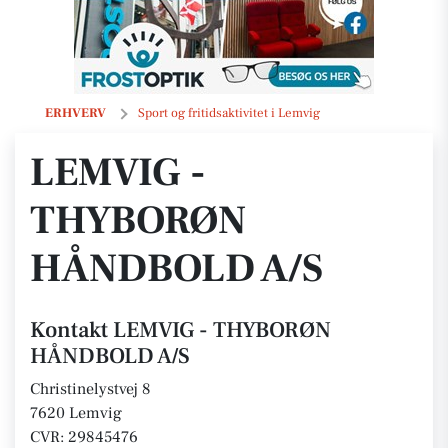
LEMVIG - THYBORØN HÅNDBOLD A/S
ERHVERV
Sport og fritidsaktivitet i Lemvig
LEMVIG -
THYBORØN
HÅNDBOLD A/S
Kontakt LEMVIG - THYBORØN
HÅNDBOLD A/S
Christinelystvej 8
7620 Lemvig
CVR: 29845476