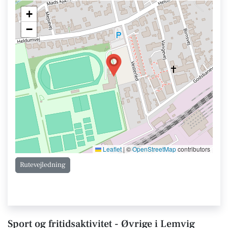
+
−
Leaflet
|
©
OpenStreetMap
contributors
Rutevejledning
Sport og fritidsaktivitet - Øvrige i Lemvig