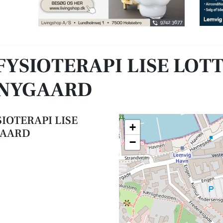
TTE KJELDAGER NYGAARD
FYSIOTERAPI LISE LOT
 NYGAARD
SIOTERAPI LISE
+
GAARD
−