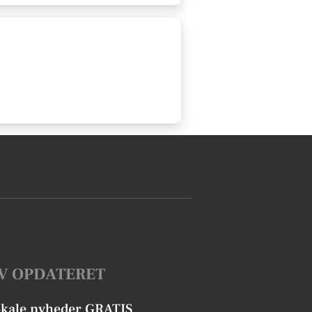
V OPDATERET
okale nyheder GRATIS