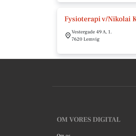
Fysioterapi v/Nikolai 
Vestergade 49 A, 1.
7620 Lemvig
OM VORES DIGITAL
Om os