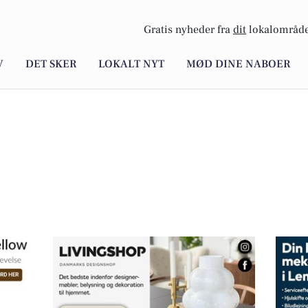
Gratis nyheder fra
dit
lokalområde
V
DET SKER
LOKALT NYT
MØD DINE NABOER