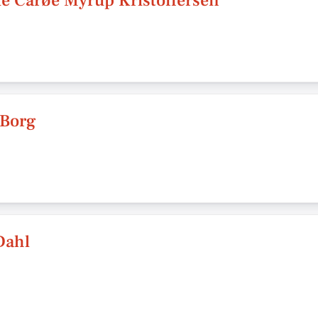
lle Carøe Myrup Kristoffersen
 Borg
Dahl