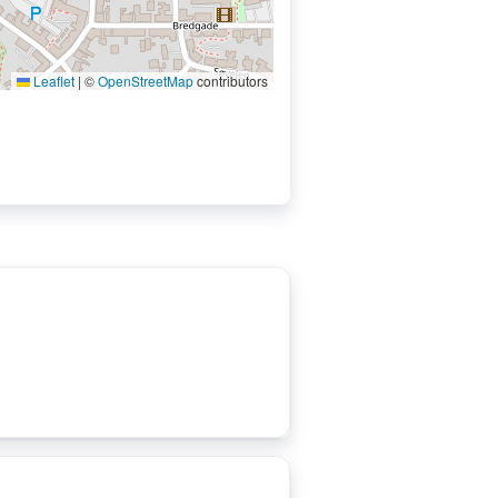
Leaflet
|
©
OpenStreetMap
contributors