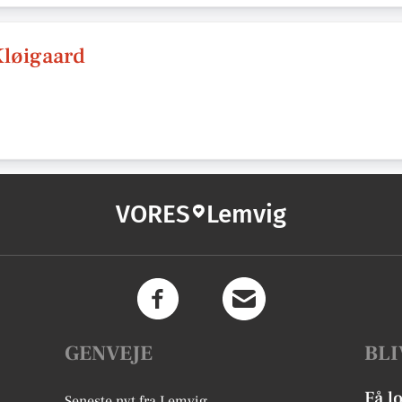
Kløigaard
VORES
Lemvig
GENVEJE
BLI
Få l
Seneste nyt fra Lemvig